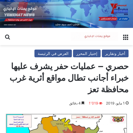
القائمة
بح
أخبار وتقارير
إختيار المحرر
العرض في الرئيسة
حصري – عمليات حفر يشرف عليها
خبراء أجانب تطال مواقع أثرية غرب
محافظة تعز
1 مايو، 2019
1٬019
4 دقائق