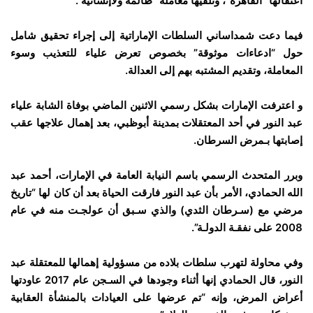
اعتقالها “القاهرة”، وتلقيها معاملة “ظالمة ولاإنسانية”.
فيما دعت شمداساني السلطات الإماراتية إلى إجراء تحقيق شامل
حول “ادعاءات موثوقة” بخصوص تعرض علياء للتعذيب وسوء
المعاملة، وتقديم المشتبه بهم إلى العدالة.
و اعترفت الإمارات بشكل رسمي الاثنين الماضي بوفاة الشابة علياء
عبد النور في أحد المعتقلات بمدينة أبوظبي، بعد إهمال علاجها عقب
إصابتها بـمرض السرطان.
وبرر المتحدث الرسمي باسم النيابة العامة في الإمارات، أحمد عبد
الله الحمادي، الأمر بأن عبد النور فارقت الحياة بعد أن كان لها “تاريخ
مرضي مع (سـرطان الثدي) والذي سـبق أن عولجـت منه في عام
2008 على نفقـة الدولـة”.
وفي محاولة لتهرب سلطات بلاده من مسؤولية إهمالها للمعتقلة عبد
النور، قال الحمادي إنها أثناء وجودها في السـجن عام 2017 عاودتها
أعراض المرض، وإنه “تم عرضها على العيادات بالمنشأة العقابية