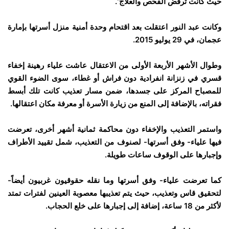
حيث كانت ترفض الفحص والعلاج”.
وكانت عبد النور اعتقلت بعد اقتحام وحدة أمنية منزل أسرتها بإمارة
عجمان، في 29 يوليو 2015.
وطوال الأشهر الأربعة الأولى من الاعتقال عاشت علياء رهينة إخفاء
قسري في زنزانة انفرادية دون فراش أو غطاء، سوى الضوء القوي
للمصباح المركز على جسدها، ضمن مسار تعذيب كانت تلك أبسط
فقراته، بالإضافة إلى المنع من زيارة الأسرة أو معرفة مكان اعتقالها.
واستمر التعذيب والإخفاء دون محاكمة ثمانية أشهر أخرى، تعرضت
فيها علياء- وفق أسرتها- لصنوف من التعذيب، شمل تقييد الأطراف
وإجبارها على الوقوف ساعات طويلة.
كما تعرضت علياء- وفق أسرتها وما نقله حقوقيون غربيون أيضاً-
لتحقيق قاس وتعذيب، حيث يتم تعذيبها معصوبة العينين لفترات تمتد
لأكثر من 18 ساعة، إضافة إلى إجبارها على خلع الحجاب.