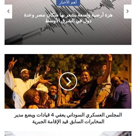
أهم الأخبار
هزة أرضية واسعة يشعر بها سكان مصر وعدة
دول في الشرق الأوسط
المجلس
العسكري
السوداني
يعفي
4
قيادات
ويضع
مدير
المخابرات
السابق
المجلس العسكري السوداني يعفي 4 قيادات ويضع مدير
قيد
المخابرات السابق قيد الإقامة الجبرية
الإقامة
الجبرية
مباريات