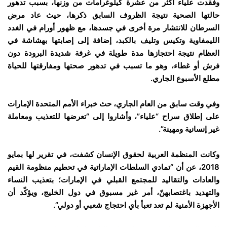
وفقدت علياء أكثر من عشرة كيلوغرامات من وزنها، بسبب تدهور
حالتها الصحية نتيجة الظروف السابق ذكرها، حيث عاد مرض
السرطان للانتشار مرة أخرى في جسدها، مع ظهور أورام في الغدد
الليمفاوية وتكيس وتليف بالكبد، إضافة إلى إصابتها بهشاشة في
العظام نتيجة احتجازها مدة طويلة في غرفة شديدة البرودة دون
فرش أو غطاء، وهو ما تسبب في تدهور صحتها ومفارقتها للحياة
مطلع الأسبوع الجاري.
وفي وقت سابق من العام الجاري، حث خبراء الأمم المتحدة الإمارات
على إطلاق سراح “علياء”، وأشاروا إلى “تعرضها للتعذيب ومعاملة
غير إنسانية ومهينة”.
وكانت المنظمة العربية لحقوق الإنسان كشفت، في تقرير لها بمايو
2018، عن أن “تمادي السلطات الإماراتية في تحطيم منظومة القيم
والعادات والتقاليد للمجتمع القبلي في الإمارات؛ بتعذيب النساء
والتهديد باغتصابهنّ، أمر غير مسبوق في دول الخليج، ويؤكّد أن
الأجهزة الأمنية لم تعد تعبأ بأي احتجاج شعبي أو دولي”.