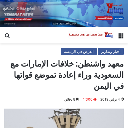
القائمة
بح
أخبار وتقارير
العرض في الرئيسة
معهد واشنطن: خلافات الإمارات مع
السعودية وراء إعادة تموضع قواتها
في اليمن
4 يوليو، 2019
1٬300
8 دقائق