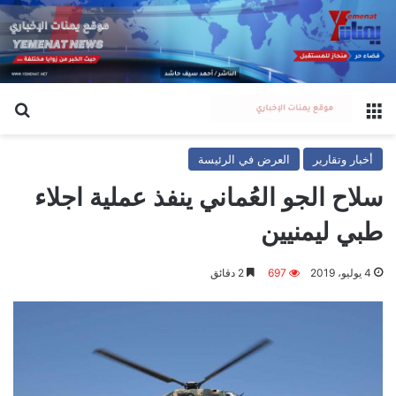
القائمة
بح
أخبار وتقارير
العرض في الرئيسة
سلاح الجو العُماني ينفذ عملية اجلاء
طبي ليمنيين
4 يوليو، 2019
697
2 دقائق