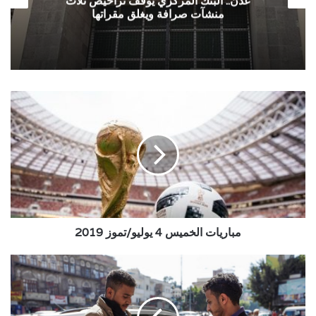
عدن.. البنك المركزي يوقف تراخيص ثلاث
منشآت صرافة ويغلق مقراتها
مباريات
الخميس
4
يوليو/
تموز
2019
مباريات الخميس 4 يوليو/تموز 2019
أسعار
الصرف
مقابل
الريال