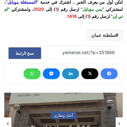
لتكن أول من يعرف الخبر .. اشترك في خدمة “
المستقلة موبايل
“،
لمشتركي “
يمن موبايل
” ارسل رقم (
1
) إلى
2520
، ولمشتركي “
ام
تي إن
” ارسل رقم (
1
) إلى
1416
.
سلطنة عمان
نسخ الرابط
أخبار وتقارير