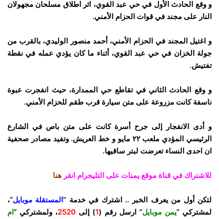
و وقع الحادث الأول في حي عبد القوي، اثر اطلاق مسلحان مجهولان
النار على مجند في قوات الحزام الأمني.
و اغتيل المجند في الحزام الأمني، أحمد منصور الوليدي، بالقرب من
جولة الخزان في حي عبد القوي، أثناء ما كان يؤدي عمله في نقطة
تفتيش.
و وقع الحادث الثاني في تقاطع حي الممدارة، حيث انفجرت عبوة
ناسفة كانت مزروعة على متن سيارة قرب طقم للحزام الأمني.
و أدى الانفجار إلى جرح أسرة كانت على متن باص في الشارع
الرئيسي المؤدي ملعب ٢٢ مايو و خط العريش. وتفيد مصادر صحفية
ان احدى النساء تعرضت لبتر ساقيها.
للاشتراك في قناة موقع يمنات على التليجرام انقر
هنا
لتكن أول من يعرف الخبر .. اشترك في خدمة “
المستقلة موبايل
“،
لمشتركي “
يمن موبايل
” ارسل رقم (
1
) إلى
2520
، ولمشتركي “
ام