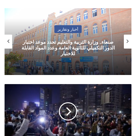
أخبار وتقارير
صنعاء.. وزارة التربية والتعليم تحدد موعد اختبار
الدور التكميلي للثانوية العامة وعدد المواد القابلة
للاختبار
مصر
..
ناشطون
يفيدون
باختفاء
وتوقيف
أكثر
من