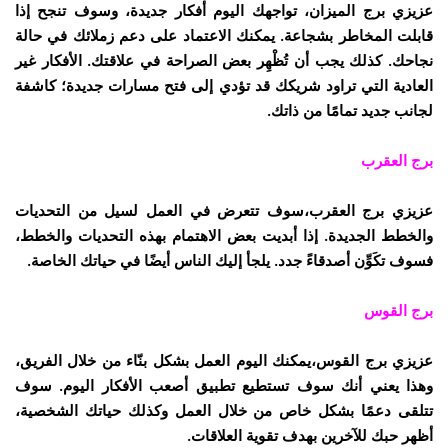
عزيزي برج الميزان، تواجهك اليوم أفكار جديدة، وسوف تنجح إذا
قابلت المخاطر بشجاعة. يمكنك الاعتماد على دعم زملائك في حالة
نجاحك. كذلك يجب أن تُظْهِر بعض الصراحة في علاقتك. الأفكار غير
العادية التي تراود شريكك قد تؤدي إلى فتح مسارات جديدة؛ كاشفة
لجانب جديد تمامًا من ذاتك.
برج العقرب
عزيزي برج العقرب،سوف تتعرض في العمل لسيل من التحديات
والخطط الجديدة. إذا أبديت بعض الاهتمام بهذه التحديات والخطط،
فسوف تكَوِّن أصدقاءً جدد. يلجأ إليك الناس أيضًا في حياتك الخاصة.
برج القوس
عزيزي برج القوس،يمكنك اليوم العمل بشكل بنّاء من خلال الفريق،
وهذا يعني أنك سوف تستطيع تطبيق أصعب الأفكار اليوم. سوف
تتلقى دعمًا بشكل خاص من خلال العمل وكذلك حياتك الشخصية،
أظهر حبك للآخرين بهدف تقوية العلاقات.