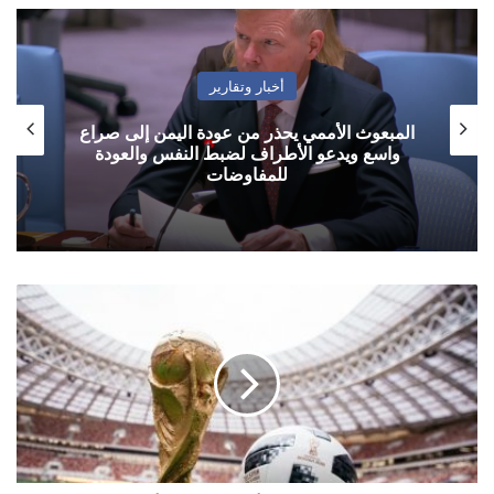
أخبار وتقارير
المبعوث الأممي يحذر من عودة اليمن إلى صراع
واسع ويدعو الأطراف لضبط النفس والعودة
للمفاوضات
مباريات
الخميس
24
أكتوبر/
تشرين
أول
2019