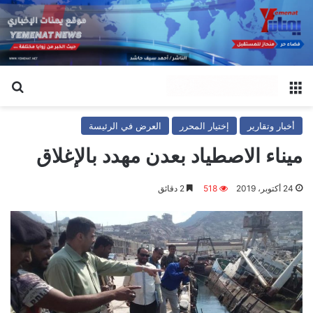
القائمة
بح
أخبار وتقارير
إختيار المحرر
العرض في الرئيسة
ميناء الاصطياد بعدن مهدد بالإغلاق
24 أكتوبر، 2019
518
2 دقائق