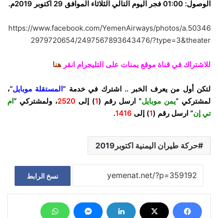
الوصول: 01:00 فجر اليوم التالي الثلاثاء الموافق 29 اكتوبر 2019م.
https://www.facebook.com/YemenAirways/photos/a.50346
2979720654/2497567893643476/?type=3&theater
للاشتراك في قناة موقع يمنات على التليجرام انقر
هنا
لتكن أول من يعرف الخبر .. اشترك في خدمة “
المستقلة موبايل
“،
لمشتركي “
يمن موبايل
” ارسل رقم (
1
) إلى
2520
، ولمشتركي “
ام
تي إن
” ارسل رقم (
1
) إلى
1416
.
حركة طيران اليمنية اكتوبر2019
نسخ الرابط