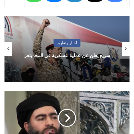
أخبار وتقارير
سريع يعلن عن عملية عسكرية في المخا بتعز
ترامب
يعلن
رسميا
مقتل
البغدادي
في
أدلب