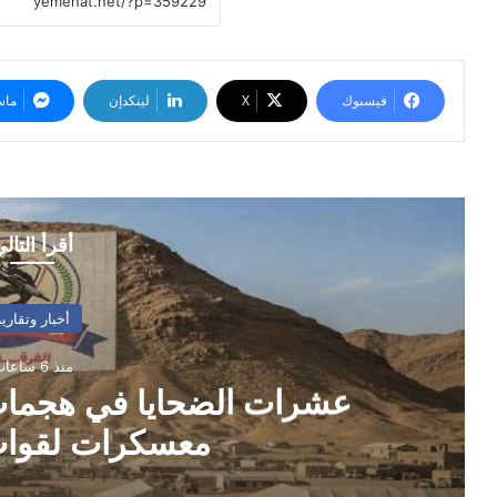
فيسبوك
‫X
لينكدإن
ماس
أقرأ التال
أخبار وتقارير
منذ 6 ساعات
عشرات الضحايا في هجما
معسكرات لقوات