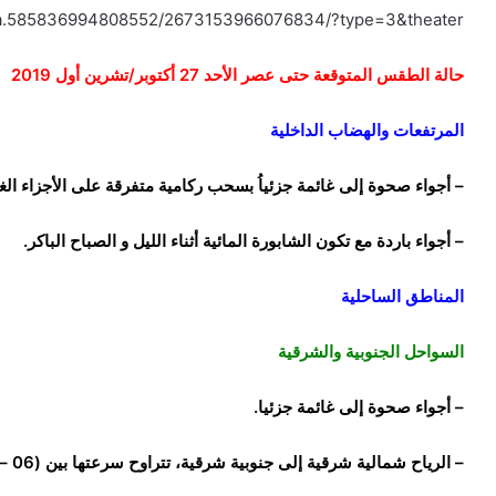
/a.585836994808552/2673153966076834/?type=3&theater
حالة الطقس المتوقعة حتى عصر الأحد 27 أكتوبر/تشرين أول 2019
المرتفعات والهضاب الداخلية
– أجواء صحوة إلى غائمة جزئياُ بسحب ركامية متفرقة على الأجزاء الغر
– أجواء باردة مع تكون الشابورة المائية أثناء الليل و الصباح الباكر.
المناطق الساحلية
السواحل الجنوبية والشرقية
– أجواء صحوة إلى غائمة جزئيا.
– الرياح شمالية شرقية إلى جنوبية شرقية، تتراوح سرعتها بين (06 – 16) عقدة.