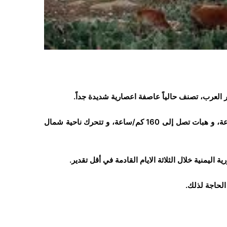
حر العرب، تصنف حالياً عاصفة اعصارية شديدة جداً.
و أوضح المركز أن الرياح المصاحبة للعاصفة تصل إلى “145” كم/ساعة، و هبات تصل إلى 160 كم/ساعة، و تتحرك ناحية شمال
 اليمنية خلال الثلاثة الايام القادمة في أقل تقدير.
 الحاجة لذلك.