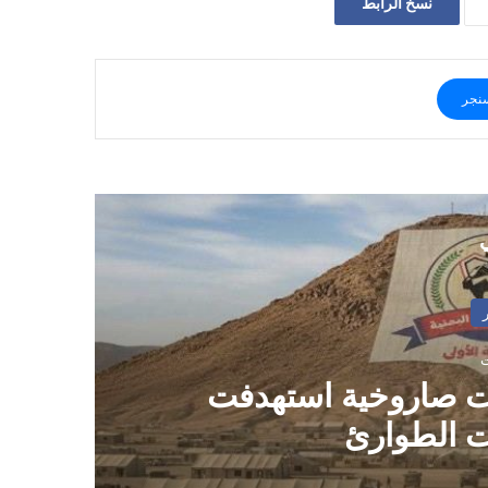
نسخ الرابط
نجر
ي
ت صاروخية استهدفت
 الطوارئ