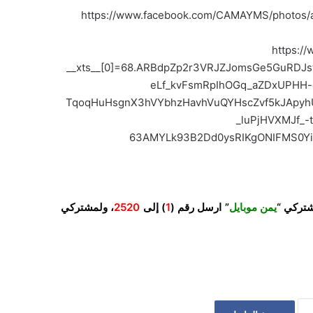
https://www.facebook.com/CAMAYMS/photos
https:/
__xts__[0]=68.ARBdpZp2r3VRJZJomsGe5GuRDJ
eLf_kvFsmRpIhOGq_aZDxUPHH
TqoqHuHsgnX3hVYbhzHavhVuQYHscZvf5kJApy
_luPjHVXMJf_
63AMYLk93B2Dd0ysRIKgONIFMS0Yi
شتركي “
يمن موبايل
” ارسل رقم (
1
) إلى
2520
، ولمشتركي