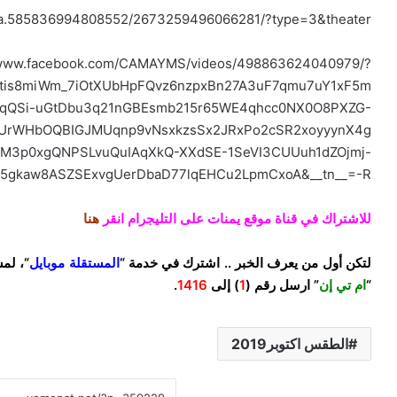
/a.585836994808552/2673259496066281/?type=3&theater
/www.facebook.com/CAMAYMS/videos/498863624040979/?
stis8miWm_7iOtXUbHpFQvz6nzpxBn27A3uF7qmu7uY1xF5m
-qQSi-uGtDbu3q21nGBEsmb215r65WE4qhcc0NX0O8PXZG-
hUrWHbOQBIGJMUqnp9vNsxkzsSx2JRxPo2cSR2xoyyynX4g
-tM3p0xgQNPSLvuQuIAqXkQ-XXdSE-1SeVI3CUUuh1dZOjmj-
5gkaw8ASZSExvgUerDbaD77lqEHCu2LpmCxoA&__tn__=-R
للاشتراك في قناة موقع يمنات على التليجرام انقر
هنا
لتكن أول من يعرف الخبر .. اشترك في خدمة “
المستقلة موبايل
“، لم
“
ام تي إن
” ارسل رقم (
1
) إلى
1416
.
الطقس اكتوبر2019