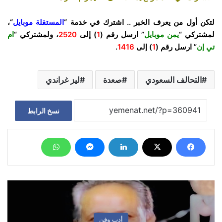
لتكن أول من يعرف الخبر .. اشترك في خدمة “
المستقلة موبايل
“،
لمشتركي “
يمن موبايل
” ارسل رقم (
1
) إلى
2520
، ولمشتركي “
ام
تي إن
” ارسل رقم (
1
) إلى
1416
.
التحالف السعودي
صعدة
ليز غراندي
نسخ الرابط
أدب وفن