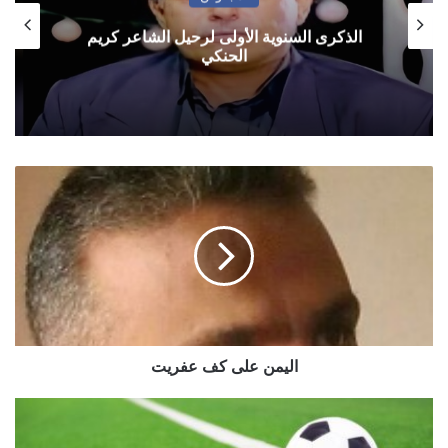
الذكرى السنوية الأولى لرحيل الشاعر كريم
الحنكي
اليمن
على
كف
عفريت
اليمن على كف عفريت
مباريات
السبت