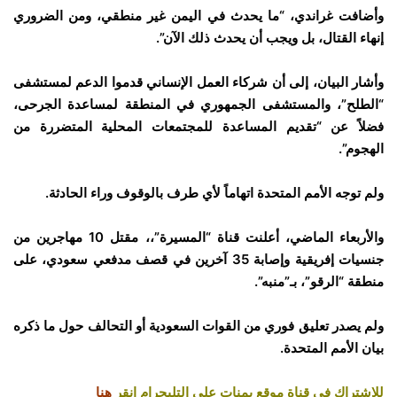
وأضافت غراندي، “ما يحدث في اليمن غير منطقي، ومن الضروري
إنهاء القتال، بل ويجب أن يحدث ذلك الآن”.
وأشار البيان، إلى أن شركاء العمل الإنساني قدموا الدعم لمستشفى
“الطلح”، والمستشفى الجمهوري في المنطقة لمساعدة الجرحى،
فضلاً عن “تقديم المساعدة للمجتمعات المحلية المتضررة من
الهجوم”.
ولم توجه الأمم المتحدة اتهاماً لأي طرف بالوقوف وراء الحادثة.
والأربعاء الماضي، أعلنت قناة “المسيرة”،، مقتل 10 مهاجرين من
جنسيات إفريقية وإصابة 35 آخرين في قصف مدفعي سعودي، على
منطقة “الرقو”، بـ”منبه”.
ولم يصدر تعليق فوري من القوات السعودية أو التحالف حول ما ذكره
بيان الأمم المتحدة.
للاشتراك في قناة موقع يمنات على التليجرام انقر
هنا