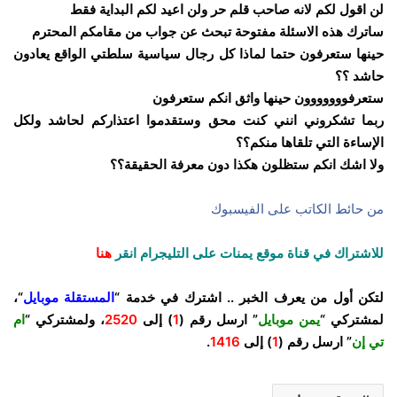
لن اقول لكم لانه صاحب قلم حر ولن اعيد لكم البداية فقط
ساترك هذه الاسئلة مفتوحة تبحث عن جواب من مقامكم المحترم
حينها ستعرفون حتما لماذا كل رجال سياسية سلطتي الواقع يعادون
حاشد ؟؟
ستعرفووووووون حينها واثق انكم ستعرفون
ربما تشكروني انني كنت محق وستقدموا اعتذاركم لحاشد ولكل
الإساءة التي تلقاها منكم؟؟
ولا اشك انكم ستظلون هكذا دون معرفة الحقيقة؟؟
من حائط الكاتب على الفيسبوك
للاشتراك في قناة موقع يمنات على التليجرام انقر
هنا
لتكن أول من يعرف الخبر .. اشترك في خدمة “
المستقلة موبايل
“،
لمشتركي “
يمن موبايل
” ارسل رقم (
1
) إلى
2520
، ولمشتركي “
ام
تي إن
” ارسل رقم (
1
) إلى
1416
.