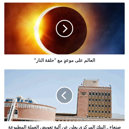
العالم
على
موعدٍ
مع
"حلقة
النار"
العالم على موعدٍ مع "حلقة النار"
صنعاء
..
البنك
المركزي
يعلن
عن
آلية
تعويض
العملة
المطبوعة
صنعاء .. البنك المركزي يعلن عن آلية تعويض العملة المطبوعة