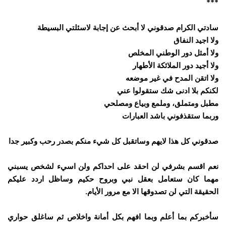
***
سادتي الكرام صدقوني لا أبحث عن إجابة لاسئلتي البسيطة
ولا اجيد النفاق
ولا أمثل دور الوطني المخلص
ولا أجيد دور الملائكة الأطهار
ولا اتقن المدح في غير موضعه
لكنكم بلا ادنى شك ستقولوا عني
مطبل ومتملق، وملمع وبياع ومصلحي
وربما ستقذفوني باشد العبارات
صدقوني كل هذا لايهم وساتقبل كل شيء منكم بصدر رحب وكبير جدا
نعم اقسم بشرفي لن احقد على احداكم ولن اسيء لشخص يسبني
مهما كان ستعامل بعقل نبي وبروح حكيم وساظل اردد عليكم
الحقيقة التي لن تصدوقها الا مع مرور الأيام.
سأخبركم بما أعلم وبما افهم بكل أمانة واخلاص ثم ساغلق حواري