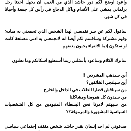
واعود اوضح لكم دور حاشد الذي من العيب ان يجهل احدنا رجل
برلماني يمشي على الأقدام وياكل الدجاج في رأس كل جمعة وأحيانا
في كل شهر.
ساقول لكم عن سر تقديسي لهذا الشخص الذي تجمعني به مبادئ
وقيم مشتركة وساقسم لكم أيضا انه لاتجمعني به ادنى مصلحة كانت
او ستكون إنما الانقياء يحبون بعضهم
ساترك الكلام وساعود بأسئلتي ربما أستطيع اسكاتكم وما تظنون
..
أين سيذهب المشردين !!
أين سيلتجي الخائفين؟
من سيناقش قضايا الطلاب في الداخل والخارج
من سيدون كل همومنا ومشاكلنا
من سيهتم لامرنا نحن البسطاء المنبوذين من كل الشخصيات
السياسية المشهورة والمرموقة؟؟
صدقوني لم اجد إنسان بقدر حاشد شخص مثقف إجتماعي سياسي