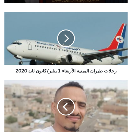
رحلات
طيران
اليمنية
الأربعاء
1
يناير/
كانون
ثان
2020
رحلات طيران اليمنية الأربعاء 1 يناير/كانون ثان 2020
حال
البشر
والحكومات
في
مختلف
البلدان