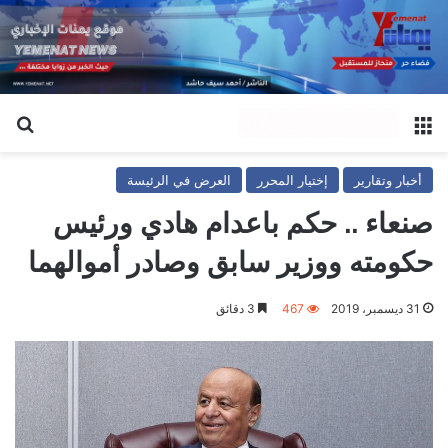
القائمة
بح
أخبار وتقارير
إختيار المحرر
العرض في الرئيسة
صنعاء .. حكم باعدام هادي ورئيس
حكومته ووزير سابق وصادر أموالهما
31 ديسمبر، 2019
467
3 دقائق