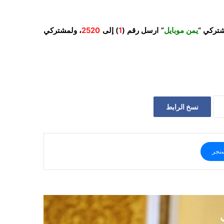
شتركي “
يمن موبايل
” ارسل رقم (
1
) إلى
2520
، ولمشتركي
نسخ الرابط
نجر
ي