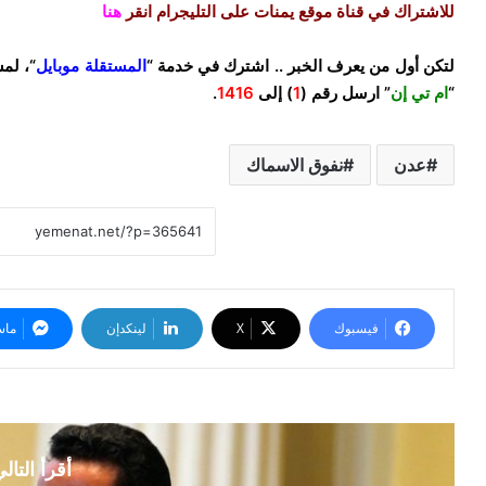
للاشتراك في قناة موقع يمنات على التليجرام انقر
هنا
لتكن أول من يعرف الخبر .. اشترك في خدمة “
المستقلة موبايل
“، لم
“
ام تي إن
” ارسل رقم (
1
) إلى
1416
.
عدن
نفوق الاسماك
فيسبوك
‫X
لينكدإن
ماس
أقرأ التال