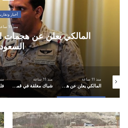
أخبار وتقارير
منذ 11 ساعة
المالكي يعلن عن هجمات
السعودي
منذ 11 ساعة
منذ 11 ساعة
منذ 12 
انفجارات عنيفة في مأرب وأعمدة دخان تتصاعد
المالكي يعلن عن هجمات استهدفت جنوب غرب السعودية
شباك مغلقة في قمة دوري الدرجة الأولى.. أهلي صنعاء يوقف انتصارات شعب حضرموت
مسلحون
ار
يسطون
الذ
على
..