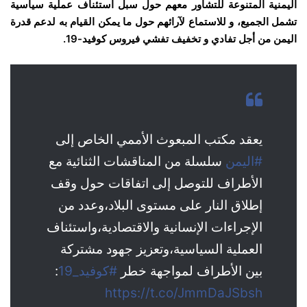
اليمنية المتنوعة للتشاور معهم حول سبل استئناف عملية سياسية
تشمل الجميع، و للاستماع لآرائهم حول ما يمكن القيام به لدعم قدرة
اليمن من أجل تفادي و تخفيف تفشي فيروس كوفيد-19.
يعقد مكتب المبعوث الأممي الخاص إلى
#اليمن
سلسلة من المناقشات الثنائية مع
الأطراف للتوصل إلى اتفاقات حول وقف
إطلاق النار على مستوى البلاد،وعدد من
الإجراءات الإنسانية والاقتصادية،واستئناف
العملية السياسية،وتعزيز جهود مشتركة
بين الأطراف لمواجهة خطر
#كوفيد_19
:
https://t.co/JmmDaJSbsh