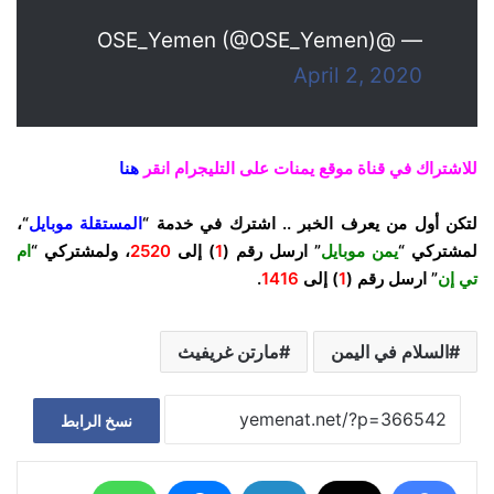
— @OSE_Yemen (@OSE_Yemen)
April 2, 2020
للاشتراك في قناة موقع يمنات على التليجرام انقر
هنا
لتكن أول من يعرف الخبر .. اشترك في خدمة “
المستقلة موبايل
“،
لمشتركي “
يمن موبايل
” ارسل رقم (
1
) إلى
2520
، ولمشتركي “
ام
تي إن
” ارسل رقم (
1
) إلى
1416
.
السلام في اليمن
مارتن غريفيث
نسخ الرابط