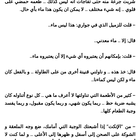
شربت جرعة منه حتى تفاجأت أنه ليس كذلك .. طعمه حمضي على
قلوي .. إنه شيء مختلف .. لا يمكن ان يكون هذا ماء بأي حال.
– قلت للزميل الذي في جواري: هذا ليس ماء..
قال: إلا .. ماء معدني..
– قلت: بإمكانهم أن يعتبروه أي شيء إلا أن يعتبروه ماء..
قال: خذ هذه .. و ناولني قنينة أخرى من على الطاولة .. و بالفعل كان
ماء و لكن ليس كماءنا..
– كثير من الأطعمة التي تناولتها لا أعرف ما هي .. كل نوع أتناوله كان
يشبه ضربة حظ .. ربما يكون شهي، و ربما يكون مقبول، و ربما يفسد
وجبة الطعام كلها..
– من “الإتكت” إذا أشبعتك الوجبة التي أمامك، ضع وجه الملعقة و
الشوكة على الصحن إلى أسفل و ظهرها إلى الأعلى .. و لما كنت لا