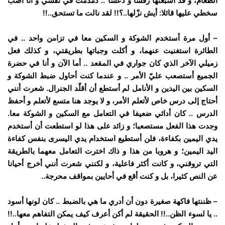
الطعام، و قد أشبعتها رفسا و دعسا .. دمدمت في نفسي و أنا أصب
سخطي عليها قائلا: أيش نزّلها..؟!! لقد نالت ما تستحق..!!
– أول مرة أستخدم الشوكة و السكين معا في تزامن واحد .. في
الطائرة استغنيت عنهما، و أكلت وجباتها بطريقتي، و كذلك فعل
زميلي الآخر الذي كان جواري في المقعد .. أما الآن و أنا في حضرة
الجميع أستصعب عليّ الأمر .. و عندما كنت أحاول ضبط الشوكة و
السكين بين اليدين و الأنامل لم أستطع أن أقلّد الجنرال. شعرت أنني
أحتاج إلى درس خاص لأتعلم الأمر، و لا يوجد هنا متسع لأتعلم و أحفظ
الدرس .. كان أدائي ضعيفا في التعامل مع السكين و الشوكة معا.
وجدت هذا الفعل مستصعبا؛ و زائد على هذا لو استطعت أن أستخدم
يدي اليمين بكفاءة، فلن أستطيع استخدام يدي اليسرى بنفس كفاءة
اليد اليمين؛ و هروبا من هذا و ذاك اخترت التعامل معهما بالطريقة
التي تروقني، و كانت أكثر فاعلية، و لكنني شعرت أنني أخرج أحيانا
عن النص كثيرا، بل و كنت أقع في أحايين بمواقف محرجة..
– ظننتها فاكهة صغيرة دون أن أدري ما هي بالضبط .. كان لونها أسود
.. يا لسوء الظن..!! الحقيقة لم أكن أعرف كيف يمكن التفاهم معها..!!