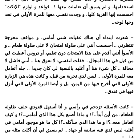
استخدامها، و لم يسبق أن تعاملت معها..!.. قواعد و لوازم “الإتكت”
احسست إنها الغربة كلها، و وجدت نفسي معها للمرة الأولى في تحد
وجها لوجه..
– شعرت ابتداء أن هناك عقبات شتى أمامي، و مواقف محرجة
تنتظرني .. أحسست أنني على طاولة امتحان لا على طاولة طعام .. و
الأسوأ أنني أقدم على هذا الامتحان دون تعليم، أو دروس أعطيت لي
من قبل في هذا المجال .. فقلت لنفسي: لا تفوق هنا .. أنني فاشل لا
محالة .. كل شيء هنا أو أغلبه بالنسبة لي كان جديدا .. جله أتعامل
معه للمرة الأولى .. ليس لدي تجربة من قبل، و كانت هذه هي الزيارة
الأولى التي أخرج فيها من اليمن، بل و أيضا المرة الأولى التي أنزل
فيها في فندق..
– كانت الأسئلة تزدحم في رأسي و أنا أستهل قعودي خلف طاولة
الطعام: من أين أبدأ..؟! و ماذا أصنع بكل هذا الذي أمامي..؟! و كيف
اتعامل معه..؟! و ما هذا الذي سآكله..؟! كل ما هو موجود أمامي في
أغلبه ليس لدي فيه سابقة أو جهاد .. لم يسبق لي أن أكلت مثله من
قبل..!