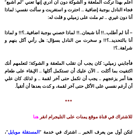
أعلم بهذا تركت الملعقة و الشوكة دون أن أدري إنها تعني “لم أشبع”
فجاء النادل بوجبة إضافية .. احترت و استغربت و سألت نفسي: لماذا
أنا دون غيري .. ثم ملت على زميلي و قلت له:
– أنا لم أطلب..!! أنا شبعان..!! لماذا خصني بوجبة اضافية..؟!! و لماذا
أنا بالتحديد..؟!! و سخرت من النادل بسؤال: هل رأني آكل بنهم و
شراهة..؟!
فأجابني زميلي: كان يجب أن تقلب الملعقة و الشوكة؛ لتعلمهم أنك
اكتفيت بما أكلت .. الآن عليك أن تستكمل أكلها .. الإبقاء على طعام
هنا أمر يزعجهم .. يجب أن تكمل حتى آخر لقمة .. و لذلك كان علي
أن أرغم نفسي على الأكل حتى آخر لقمة، و كدت بعدها أن أتقيأ.
***
للاشتراك في قناة موقع يمنات على التليجرام انقر
هنا
لتكن أول من يعرف الخبر .. اشترك في خدمة “
المستقلة موبايل
“،