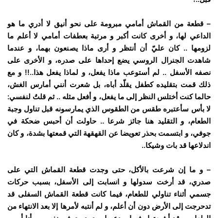
– قطعة من القماش أمامي مبرومة على نحو أنيق لا أدري ما هو
الداعي لها، و أخرى كانت أكبر و مرتبة بعطفات أمامي لا أعلم ما
لزومها .. كان عليّ أن أنتظر و أرى ماذا يصنعون بهما، و عندما
شاهدت الجنرال الروسي يضع إحداها على صدره، و الأخرى على
نصفه الأسفل .. لم أستوعب ماذا يفعل، و لماذا يفعل هذا..!! و مع
ذلك قمت بتقليده كطفل يقلّد أباه، بل شعرت أنني أمارس الغش،
حالما كنت أختلس النظر إلى ما يفعل، و أفعل مثله .. ثم قلتُ لنفسي:
لا بأس سأعتبره طقس من الطقوس الذي يمارسونه قبل تناول وجبة
الطعام، و التقليد هنا جائز شرعا .. حاولت أن أحبس ضحكة في
جوفي، و ابتسمت بحذر تعويضا عن القهقهة التي قمعتها بشدة، و كان
اندلاعها قد بات وشيكا..
– و ما إن شرعت بالأكل، حتى وجدت قطعة القماش التي على
صدري، قد أرخت سدولها و انسابت إلى الأسفل، بسبب حركات
جسمي أثناء تناولي للطعام، فيما كانت قطعة القماش السفلى قد
تدحرجت إلى الأرض دون أن أعلم، و لم أنتبه لأمرها إلا بعد الانتهاء من