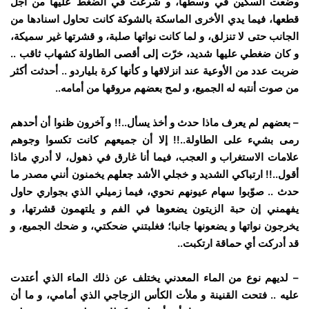
وضعت السكين في وسطها، و شرعت في الضغط عليها من أجل
قطعها، فيما يدي الأخرى الماسكة بالشوكة كانت تحاول اسنادها من
الجانب حتى لا تنزلق، و لما كانت نواتها صلبة، و قشرتها غير سميكة،
و كان ضغطي عليها شديد، خرّت إلى أقصى الطاولة كشهاب ثاقب ..
ضربت عدد من الأوعية عند انزلاقها و كأنها كرة بلياردو .. أحدثت أكثر
من صوت أنتبه له الجميع، و لمح بعضهم مروقها من أمامه..
– بعضهم لم يعرف ماذا حدث و أخذ يسأل..!! و آخرون ظنوا أن أحدهم
رمى بشيء على الطاولة..!! إلا أن جميعهم كانت تكسوا وجوهم
علامات الاستغراب و العجب، فيما أنا غارق في ذهول، لا أدري ماذا
أقول..!! ارتباكي الشديد و خجلي الأشد جعلهم يخمنون أنني مصدر ما
حدث .. صوّبوا سهام عيونهم نحوي، فيما زميلي الذي بجواري حاول
يفهمني إن حبة الزيتون يضعوها في الفم و يلتهمون قشرتها، و
يخرجون نواتها و يضعونها جانبا؛ فغلبتني ضحكتي، و ضحك الجميع، و
قد أدركت أي حماقة ارتكبت..
– لديهم نوع من الماء المعدني يختلف عن ذلك الماء الذي أعتدت
عليه .. فتحت القنينة و ملأت الكأس الزجاجي الذي أمامي، و ما أن