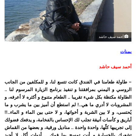
أحمد سيف حاشد
يمنات
أحمد سيف حاشد
– طاولة طعامنا في الفندق كانت تتسع لنا، و للمكلفين من الجانب
الروسي و اليمني بمرافقتنا و تنفيذ برنامج الزيارة المرسوم لنا ..
الطاولة مكتظة بكل شيء تقريبا .. الطعام متنوع و أكثره لا أعرفه، و
المشروبات لا أدري ما هي..! لم استطع أن أميز بين ما يشرب و ما
يُحتسى، و لا بين الشربة و أخواتها، و لا حتى بين الماء و الماء..!!
أباريق و كأسات أنيقة تجلب لك الإحساس بالفخامة، و يدفعك فضولك
إلى تجريبها كلّها، واحدة واحدة .. مناديل ورقية، و بعضها من القماش
تشعرك بالخسارة و أنت تمسح بها فمك .. أدوات أكل لا أجيد