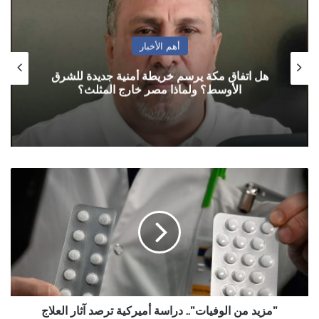
أهم الأخبار
هل اتفاق مكة يرسم خريطة أمنية جديدة للشرق
الأوسط؟ ولماذا مصر خارج المثلث؟
"مزيد
من
الوفيات"..
دراسة
أميركية
ترصد
آثار
العلاج
بالكلوروكوين
"مزيد من الوفيات".. دراسة أميركية ترصد آثار العلاج