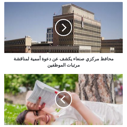
محافظ
مركزي
صنعاء
يكشف
عن
دعوة
أممية
لمناقشة
مرتبات
الموظفين
محافظ مركزي صنعاء يكشف عن دعوة أممية لمناقشة
مرتبات الموظفين
حظك
مع
الابراج
الاربعاء
29
أبريل/
نيسان2020