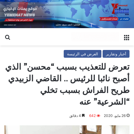
القائمة
بح
أخبار وتقارير
العرض في الرئيسة
تعرض للتعذيب بسبب “محسن” الذي
أصبح نائبا للرئيس .. القاضي الزبيدي
طريح الفراش بسبب تخلي
“الشرعية” عنه
26 مايو، 2020
642
4 دقائق