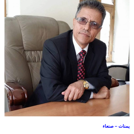
يمنات – صنعاء