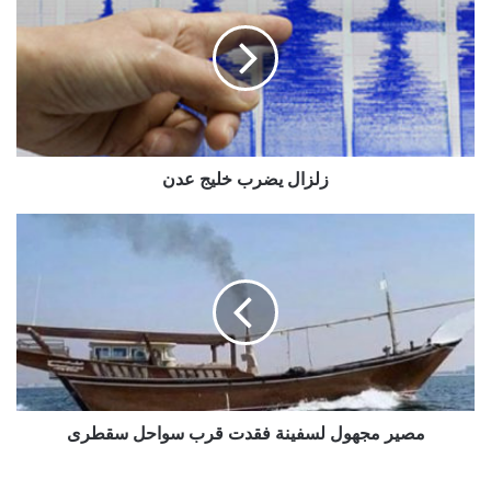
خليج
عدن
زلزال يضرب خليج عدن
مصير
مجهول
لسفينة
فقدت
قرب
سواحل
سقطرى
مصير مجهول لسفينة فقدت قرب سواحل سقطرى