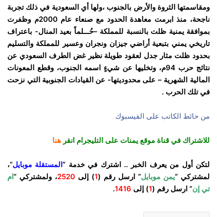
ومقاسمتها الثروة والأرض بالجنوب ،ولها أي السعودية في ذلك تجربة
ناجحة، منذ ابرمت معاهدة الحدود مع صنعاء عام 2000م وظفرت
بموافقة يمنية ظلت بالنسبة للمملكة –حُـــلماً بعيد المنال- باعتراف
تاريخي يمني بتبعية أراضي جيزان ونجران وعسير للمملكة والتسليم
بحدود ظلت مثار جدل لعقود طويلة نظير غض الطرف السعودي عن
نتائج حرب 94م، وتخليها عن شيءٍ اسمه الجنوب، وقطع المعونات
المالية الشهرية – على محدوديتها- عن القيادات الجنوبية التي نزحت
في تلك الحرب .
من حائط الكاتب على الفيسبوك
للاشتراك في قناة موقع يمنات على التليجرام انقر
هنا
لتكن أول من يعرف الخبر .. اشترك في خدمة “
المستقلة موبايل
“،
لمشتركي “
يمن موبايل
” ارسل رقم (
1
) إلى
2520
، ولمشتركي “
ام
تي إن
” ارسل رقم (
1
) إلى
1416
.