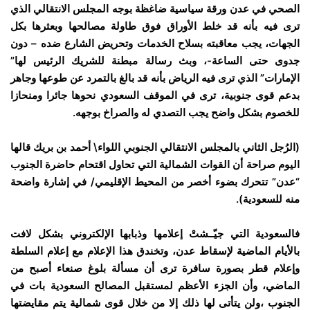
الصحي في عدن ورقة سياسية ضاغظة بوجه المجلس الانتقالي الذي
ترى فيه بأنه قد خلط الأوراق فوق طاولة مصالحها وبعثرها بكل
الجهات، يجب معاقبته بسلاح الخدمات وتحريض الشارع ضده – دون
جدوى حتى الساعة-، وبث رسالة مبطنة للشريك الرئيس لها”
الإمارات” الذي ترى فيه الرياض بأنه قد بالغ بالتمرد عن طوعها وجاهر
بدعم قوى جنوبية، ترى في الموقف السعودي نحوها جائرا ومنحازا
للخصوم بشكل واضح يجب التصدي له والصراخ بوجهه.
(الرُجل الثاني بالمجلس الانتقالي الجنوبي اللواء\ أحمد بن بريك قالها
اليوم صراحة أن القوات الشمالية التي تحاول اقتحام حاضرة الجنوب
“عدن” تتحرك بضوء أخصر من المحيط الإقليمي/ في إشارة واضحة
منه للسعودية).
فالسعودية التي جيّــشتْ إعلامها وذبابها الإلكتروني بشكل لافت
بالأيام الماضية لإسقاط عدن، وتخندق هذا الإعلام مع إعلام السلطة
وإعلام قطر بصورة سافرة ترى أن مسألة بلوغ صنعاء أصبح من
الماضي، وأن الجزء الأعظم لمستقبل المصالح السعودية بات في
الجنوب ،ولن يتأتى لها ذلك إلا من خلال قوى شمالية يتم مقايضتها