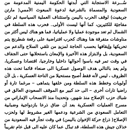
سُـــرعة الاستجابة التي أبدتها الحكومة اليمنية المدعومة من
السعودية والمسماة بالشرعية لدعوة المبعوث الأممي( مارتن
جريفيت) لوقف الحرب باليمن واستئناف العملية السياسية لم تكن
مفاجئِة للكثيرين، كما أنها ليست الأولى.. فحرب هذه السلطة في
الشمال لم تعد موجودة عمليا ولا عملياتيا، فما هو هناك ليس أكثر من
مناوشات متفرقة هنا وهناك كحرب افتراضية على رقعة شطرنج يتم
تحريكها وإيقافها بحسب الحاجة لمزيدِ من تلقي السلاح والدعم من
السعودية، بل ولابتزاز هذه الأخيرة والإمعان باستحلابها حتى الجفاف
في وقت تمر فيه باسوا أحوالها داخليا وخارجيا، اقتصادا وعسكريا،
ولم يعد بالتالي هدف الوصول عسكريا الى صنعاء قائما تحت هذه
الظروف ، ليس لأنه فقط أصبح مستحيلا من الناحة العسكرية ، بل لأن
أولويات وخطط هذه السلطة ومن خلفها يتماهى – مرغما تارة أو
راضيا تارات أخرى – الى حد كبير مع الموقف السعودي العالق في
شباك حزب الإصلاح منذ شهور، وتحديدا منذ الانسحاب الإماراتي من
مسرح العمليات العسكرية بعد أن ضاق ذرعا بازدواجية وضبابية
التعامل السعودي من الشرعية ودعمها الغير مشروط لها ولحزب
الإصلاح( ذراع حركة الإخوان باليمن) في وقت تجأر فيه السعودية من
خذلان جيش هذه السلطة، قد تبدّل عما كان عليه الى قبل عام تقريباً