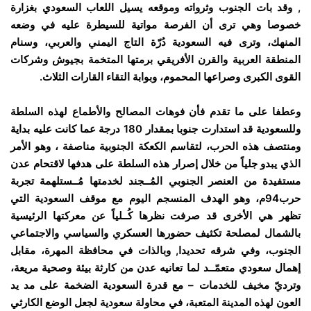
, وقد بات الجنوب وثرواته وموقعه يسيل اللعاب السعودي بغزارة
خصوصا وهي ترى أن الفرصة مواتية للسيطرة عليه في وضعه
المنهك، وترى فيه السعودية دُرّة التاج اليمني والعربي، وسنام
المنطقة العربية والقرن الأفريقي برمتها المتخمة بجيوش وشركات
القوى الكبرى وصراعها المحموم، وبوابة التقاء القارات الثلاث.
وعطفا على ما تقدم فأن فوهات المصالح والأطماع لهذه السلطة
وللسعودية قد استدارت جنوبا بمقدار 180 درجة عما كانت عليه بداية
ومنتصف هذه الحرب، لتقاسم الكعكة الجنوبية مناصفة ، وهو الأمر
الذي يبدو جلياً من خلال إصرار هذه السلطة على هدفها لاقتحام عدن
مستفيدة من العنصر الجنوبي المُــجند لخدمتها مُــستلهمة تجربة
حرب94م، وهو الهدف المنسجم اليوم مع موقف السعودية التي
تظهر هي الأخرى قد صرفت نظرها كُــلياً عن معركتها الرئيسية
بالشمال لمصلحة تكثيف حضورها العسكري والسياسي والاجتماعي
الجنوب، وفي شرقه تحديدا, وبالذات في محافظة المهرة، مقابل
إهمال سعودي متعمّــد لما تعانيه عدن من كارثة بيئة وصحية مريعة،
وترديّ مخيف للخدمات – مع قدرة السعودية الضخمة على مد يد
العون لهذه المدينة المتعبة، في محاولة سعودية لجعل الوضع الكارثي