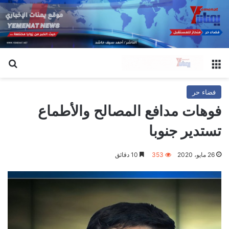
القائمة
بح
فضاء حر
فوهات مدافع المصالح والأطماع
تستدير جنوبا
26 مايو، 2020
353
10 دقائق