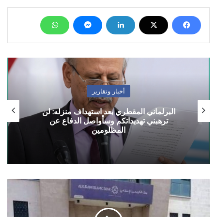
أخبار وتقارير
البرلماني المقطري بعد استهداف منزله: لن
ترهبني تهديداتكم وسأواصل الدفاع عن
المظلومين
استئناف
عمل
محلات
الصرافة