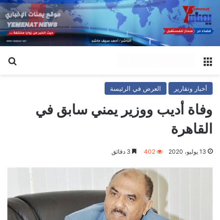
القائمة
بح
أخبار وتقارير
العرض في الرئيسة
وفاة أديب ووزير يمني سابق في
القاهرة
13 يوليو، 2020
402
3 دقائق