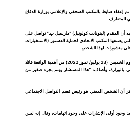
ر إعلامية للقناة الأولى بالتليفزيون الألماني (ARD)، أنه تم إعفاء ضابط بالمكتب الصحفي والإعلامي بوزارة الدفاع
يني المتطرف.
يشتبه أن المقدم (ليتونانت كولونيل) “مارسيل ب.” تواصل على
لتي يصنفها المكتب الاتحادي لحماية الدستور (الاستخبارات
ي على منشورات لهذا الشخص.
بيد أن المتحدث باسم وزارة الدفاع الألمانية كريستيان تيلس، قلل اليوم الخميس (23 يوليو/ تموز 2020) من أهمية الواقعة قائلا
ي بالوزارة، وأضاف: “هذا المستشار يهتم بجزء صغير من
موقع الإلكتروني للقناة الأولى في التلفزة الألمانية (ARD) ذكر أن الشخص المعني هو رئيس قسم التواصل الاجتماعي
عد وجود أولى الإشارات على وجود اتهامات، وقال إنه ليس