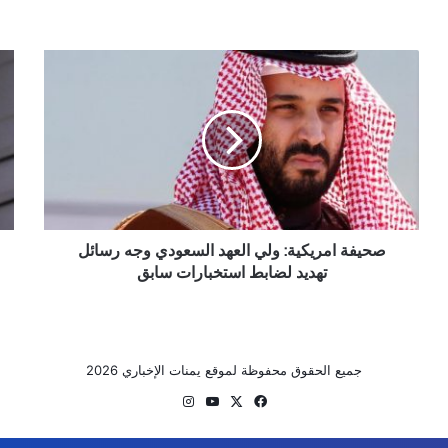
صحيفة
الص
امريكية:
تبلغ
ولي
الو
العهد
الم
السعودي
بإغ
وجه
الق
رسائل
الأ
تهديد
الع
لضابط
في
استخبارات
صحيفة امريكية: ولي العهد السعودي وجه رسائل
تشن
سابق
تهديد لضابط استخبارات سابق
جميع الحقوق محفوظة لموقع يمنات الإخباري 2026
‫X
فيسبوك
‫YouTube
انستقرام