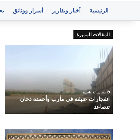
الرئيسية
أخبار وتقارير
أسرار ووثائق
تح
المقالات المميزة
انفجارات
الم
عنيفة
يعل
في
عن
مأرب
هجم
وأعمدة
است
دخان
جنو
تتصاعد
غر
نزله
منذ ساعة واحدة
الس
ديداتكم
انفجارات عنيفة في مأرب وأعمدة دخان
ا
تتصاعد
غ
صنعاء..
متو
البنك
أسع