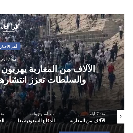
أقرأ التال
أهم الأخبار
منذ 7 أيام
الآلاف من المغاربة يهربون 
والسلطات تعزز انتشارها 
منذ 7 أيام
منذ أسبوع واحد
منذ
سفارات أمريكية تحذر رعاياها في الشرق الأوسط من تصعيد محتمل وتدعوهم الاستعداد للمغادرة
الآلاف من المغاربة يهربون نحو الأراضي الإسبانية والسلطات تعزز انتشارها الأمني في المعابر
الدفاع السعودية تعلن تنفيذ ضربات جوية في العراق