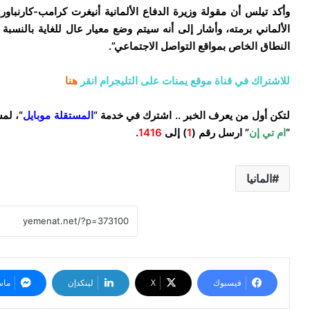
وأكد تيلس أن مقولة وزيرة الدفاع الألمانية أنيغرت كرامب-كارنب
الألماني برمته، وأشار إلى أنه سيتم وضع معيار عال للغاية بالنس
النطاق الخاص بمواقع التواصل الاجتماعي”.
للاشتراك في قناة موقع يمنات على التليجرام انقر
هنا
لتكن أول من يعرف الخبر .. اشترك في خدمة “
المستقلة موبايل
“، لم
“
ام تي إن
” ارسل رقم (
1
) إلى
1416
.
المانيا
فيسبوك
‫X
لينكدإن
ماس