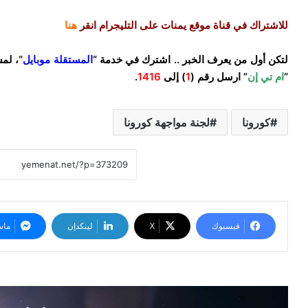
للاشتراك في قناة موقع يمنات على التليجرام انقر
هنا
لتكن أول من يعرف الخبر .. اشترك في خدمة “
المستقلة موبايل
“، لم
“
ام تي إن
” ارسل رقم (
1
) إلى
1416
.
كورونا
لجنة مواجهة كورونا
فيسبوك
‫X
لينكدإن
ماس