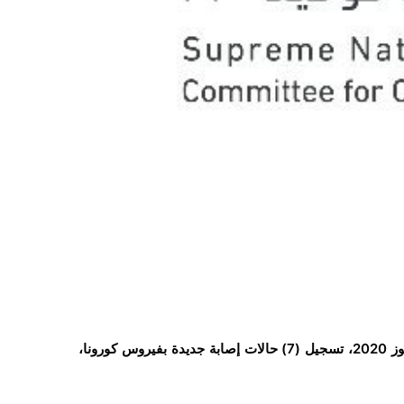
أعلنت اللجنة العليا للطوارئ بـ”عدن”، مساء اليوم الأحد 26 يوليو/تموز 2020، تسجيل (7) حالات إصابة جديدة بفيروس كورونا،