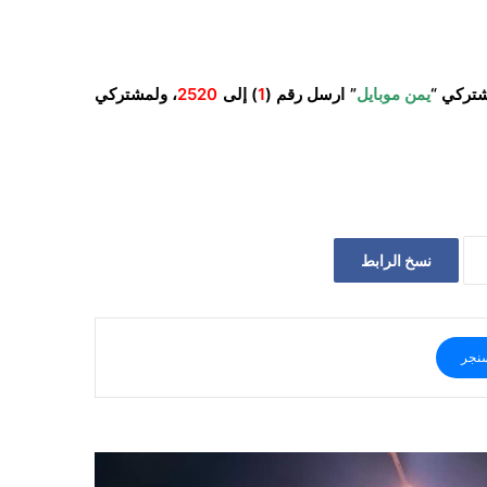
شتركي “
يمن موبايل
” ارسل رقم (
1
) إلى
2520
، ولمشتركي
نسخ الرابط
نجر