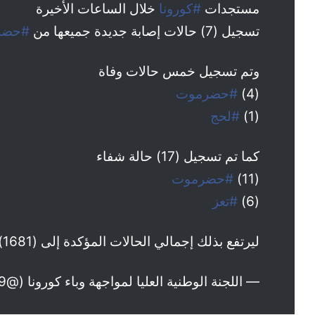
مستجدات
#كورونا
خلال الساعات الأخيرة
تسجيل (7) حالات إصابة جديدة جميعها من
#حضر
وتم تسجيل خمس حالات وفاة
(4)
#حضرموت
(1)
#لحج
كما تم تسجيل (17) حالة شفاء
(11)
#حضرموت
(6)
#تعز
ليرتفع بذلك إجمالي الحالات المؤكدة إلى (1681) منها (479) وفاة و(797) تعافي.
— اللجنة الوطنية العليا لمواجهة وباء كورونا (@YSNECCOVID19)