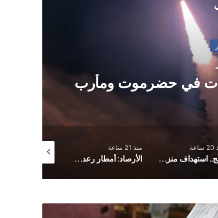
ي
ات في حضرموت ومأرب
ساعة
منذ 21 ساعة
منذ يوم واحد
لحج.. استهداف منزل برلماني بقنبلة هجومية
الأرصاد: أمطار رعدية مصحوبة بحبات البرد ورياح هابطة
ء