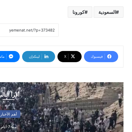
السعودية
كورونا
فيسبوك
‫X
لينكدإن
ماس
أقرأ التال
أهم الأخبار
منذ 7 أيام