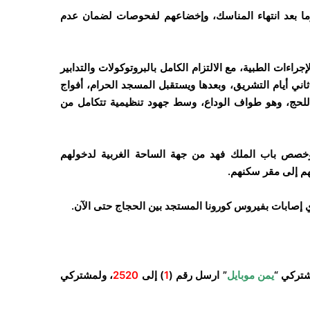
 السلطات السعودية فرض الحجر المنزلي على الحجاج 14 يوما بعد انتهاء المناسك، وإخضاعهم لفحوصات لضمان عدم
اءات الطبية، مع الالتزام الكامل بالبروتوكولات والتدابير
ثاني أيام التشريق، وبعدها ويستقبل المسجد الحرام، أفواج
 للحج، وهو طواف الوداع، وسط جهود تنظيمية تتكامل من
وخصص باب الملك فهد من جهة الساحة الغربية لدخولهم
هم إلى مقر سكنهم.
إصابات بفيروس كورونا المستجد بين الحجاج حتى الآن.
شتركي “
يمن موبايل
” ارسل رقم (
1
) إلى
2520
، ولمشتركي