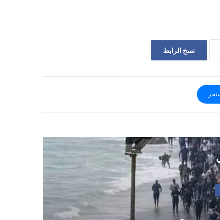
نسخ الرابط
نجر
ي