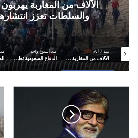
الآلاف من المغاربة يهربون 
والسلطات تعزز انتشارها 
منذ 7 أيام
منذ أسبوع واحد
منذ
سفارات أمريكية تحذر رعاياها في الشرق الأوسط من تصعيد محتمل وتدعوهم الاستعداد للمغادرة
الآلاف من المغاربة يهربون نحو الأراضي الإسبانية والسلطات تعزز انتشارها الأمني في المعابر
الدفاع السعودية تعلن تنفيذ ضربات جوية في العراق
أميتاب
الأ
باتشان
است
يتعافى
حال
من
عد
"كورونا"
الا
وه
أمط
عل