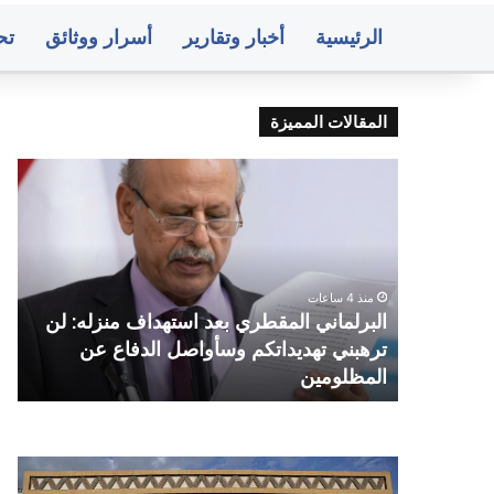
الرئيسية
أخبار وتقارير
أسرار ووثائق
تح
المقالات المميزة
البرلماني
انف
المقطري
عني
بعد
في
استهداف
مأر
منزله:
وأع
لن
دخا
منذ 4 ساعات
ترهبني
تتص
البرلماني المقطري بعد استهداف منزله: لن
تهديداتكم
سائلة
ترهبني تهديداتكم وسأواصل الدفاع عن
ا
وسأواصل
م
المظلومين
ت
الدفاع
عن
المظلومين
صنعاء..
متو
البنك
أسع