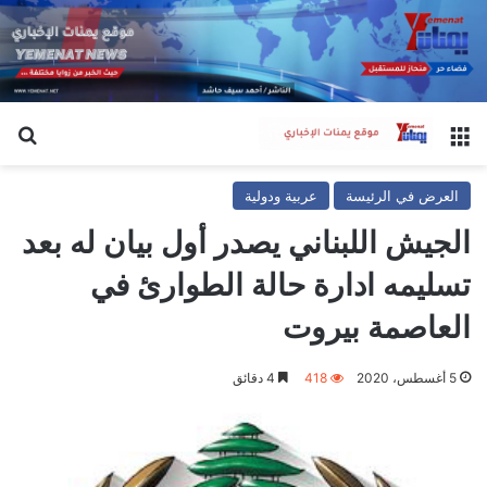
القائمة
بح
العرض في الرئيسة
عربية ودولية
الجيش اللبناني يصدر أول بيان له بعد
تسليمه ادارة حالة الطوارئ في
العاصمة بيروت
5 أغسطس، 2020
418
4 دقائق