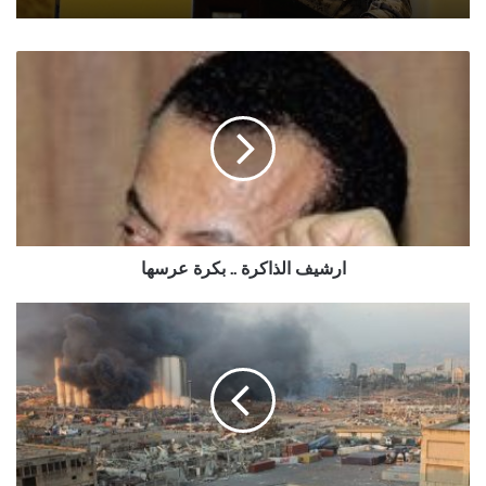
ارشيف
الذاكرة
..
بكرة
عرسها
ارشيف الذاكرة .. بكرة عرسها
من
أرسل
سفينة
“نترات
الأمونيوم”
إلى
مرفأ
بيروت