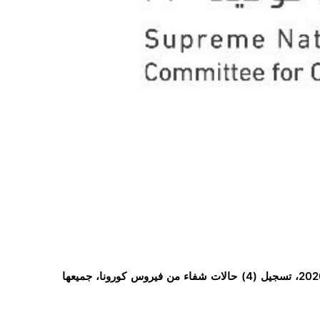
أعلنت اللجنة العليا للطوارئ بعدن، اليوم السبت 15 أغسطس/آب 2020، تسجيل (4) حالات شفاء من فيروس كورونا، جميعها