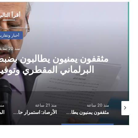
أقرأ التال
أخبار وتقارير
منذ 20 ساعة
مثقفون يمنيون يطالبون بضب
البرلماني المقطري وتوفير
منذ 20 ساعة
منذ 21 ساعة
منذ 22 
أسلم وجولان في صدارة الهدافين.. وشعب حضرموت يحكم قبضته على قمة الدوري
مثقفون يمنيون يطالبون بضبط منفذي استهداف منزل البرلماني المقطري وتوفير الحماية له ولأسرته
الأرصاد: استمرار حالة عدم الاستقرار في الأجواء وتدفق للرطوبة العالية وتشكل السحب المزنية الممطرة