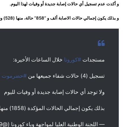
و أكدت عدم تسجيل أي حالات إصابة جديدة أو وفيات لهذا اليوم.
و بذلك يكون إجمالي حالات الاصابة ألف و “858” حالة، منها (528) وفاة و (1013) تعافي.
مستجدات
#كورونا
خلال الساعات الأخيرة:
تسجيل (4) حالات شفاء جميعها من
#حضرموت
ولا توجد أي حالات إصابة جديدة أو وفيات لليوم
بذلك يكون إجمالي الحالات المؤكدة (1858) منها (528) وفاة و(1013) تعافي.
— اللجنة الوطنية العليا لمواجهة وباء كورونا (@YSNECCOVID19)