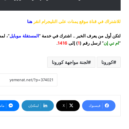
للاشتراك في قناة موقع يمنات على التليجرام انقر
هنا
لتكن أول من يعرف الخبر .. اشترك في خدمة “
المستقلة موبايل
“، لم
“
ام تي إن
” ارسل رقم (
1
) إلى
1416
.
كورونا
لجنة مواجهة كورونا
فيسبوك
‫X
لينكدإن
ماس