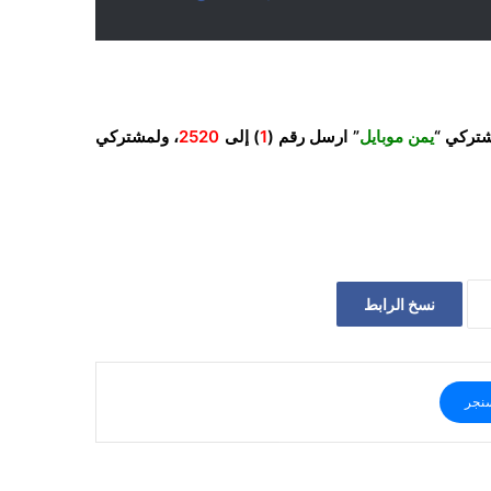
شتركي “
يمن موبايل
” ارسل رقم (
1
) إلى
2520
، ولمشتركي
نسخ الرابط
نجر