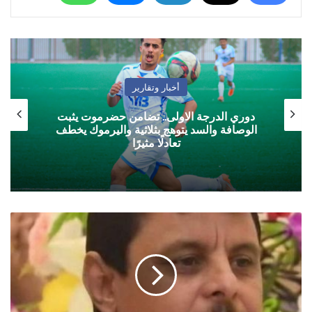
أخبار وتقارير
دوري الدرجة الاولى.. تضامن حضرموت يثبت
الوصافة والسد يتوهج بثلاثية واليرموك يخطف
تعادلًا مثيرًا
لا
يمكن
القبول
بقضم
أو
تدمير
معالم