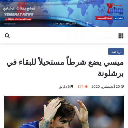
القائمة
بح
رياضة
ميسي يضع شرطاً مستحيلاً للبقاء في
برشلونة
20 أغسطس، 2020
374
5 دقائق