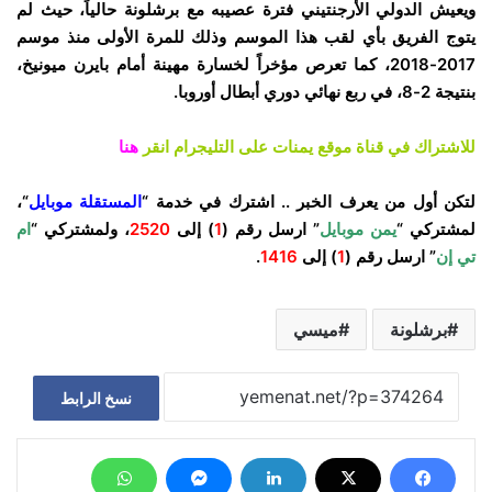
ويعيش الدولي الأرجنتيني فترة عصيبه مع برشلونة حالياً، حيث لم
يتوج الفريق بأي لقب هذا الموسم وذلك للمرة الأولى منذ موسم
2017-2018، كما تعرص مؤخراً لخسارة مهينة أمام بايرن ميونيخ،
بنتيجة 2-8، في ربع نهائي دوري أبطال أوروبا.
للاشتراك في قناة موقع يمنات على التليجرام انقر
هنا
لتكن أول من يعرف الخبر .. اشترك في خدمة “
المستقلة موبايل
“،
لمشتركي “
يمن موبايل
” ارسل رقم (
1
) إلى
2520
، ولمشتركي “
ام
تي إن
” ارسل رقم (
1
) إلى
1416
.
برشلونة
ميسي
نسخ الرابط