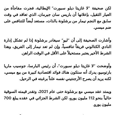
لكن صحيفة “لا غازيتا ديلو سبورت” الإيطالية، فجرت مفاجأة من
العيار الثقيل، بإعلانها أن باريس سان جيرمان، الذي تعاقد في وقت
سابق مع النجم نيمار من برشلونة بالذات، مستعد أيضاً للتنافس على
ضم ميسي.
وأشارت الصحيفة إلى أن “ليو” سيغادر برشلونة إذا لم تشكل إدارة
النادي الكتالوني فريقاً تنافسياً، وإن لم تعد نيمار إلى الفريق، وهذا
الشرط الأخير يعتبر مستحيلاً على الأقل في الوقت الراهن.
وأوضحت “لا غازيتا ديلو سبورت”، أن رئيس البارسا، جوسيب ماريا
بارتوميو، يدرك أنه ستكون هناك فوائد اقتصادية كبيرة من بيع ميسي،
لكنه يريد أن يصرح الأرجنتيني نفسه علناً برغبته في الرحيل.
ويمتد عقد ميسي مع برشلونة حتى عام 2021، وتقدر قيمته السوقية
حالياً بنحو 112 مليون يورو، لكن الشرط الجزائي في عقده يبلغ 700
مليون يورو.