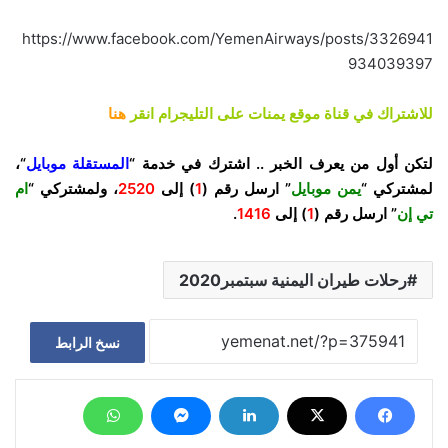
https://www.facebook.com/YemenAirways/posts/3326941
934039397
للاشتراك في قناة موقع يمنات على التليجرام انقر
هنا
لتكن أول من يعرف الخبر .. اشترك في خدمة “
المستقلة موبايل
“،
لمشتركي “
يمن موبايل
” ارسل رقم (
1
) إلى
2520
، ولمشتركي “
ام
تي إن
” ارسل رقم (
1
) إلى
1416
.
رحلات طيران اليمنية سبتمبر2020
نسخ الرابط