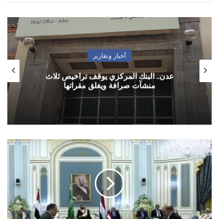
أخبار وتقارير
عدن.. البنك المركزي يوقف تراخيص ثلاث
منشآت صرافة ويغلق مقراتها
اتفاق
الرياض
يتعثر
مجددا
والانتقالي
يعلن
اعتزامه
تشكيل