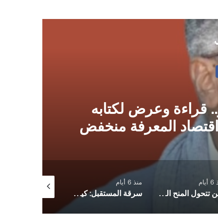
ي
. قراءة وعرض لكتابه
ن اقتصاد المعرفة منخفض
يام
منذ 6 أيام
منذ أسبوع واحد
حين تتحول المنح الدراسية إلى إرث عائلي
سرقة المستقبل: كيف نهبت حكومة الشرعية اليمنية منح الفقراء؟
حسنا يا أنصار الله