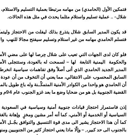
فتمكين الأول (الحامدي) من مهامه مرتبطا بعملية التسليم والاستلام، 
شلال- .. عملية تسليم واستلام مثلما يحدث في مثل هذه الحالات.
قد يكون المدير السابق شلال يتذرع بذلك ليفلت من الاحتجاز وليتم
فتسلم الحامدي مهامه من غير استلام وتسليم سيفتح مجالا للنهب وا
فلو كان لدى الجهات التي تعيب على شلال حِرصا لها على مضي الأم
والحكومة اليمنية التابعة لها – لسمحت له بالعودة، وستتجلى الأمو
المدير الجديد الحامدي الذي أتى أصلاً وفق تفاهمات سياسية انخرط ف
السابق المحسوب على الانتقالي، مما يعني أن التخوف من أن عودة شلا
أن الحامدي هو واحدا من الكوادر الأمنية المتمكّــنة وله باع طويل بال
القضية الجنوبية بل هو من ضحايا وضع ما بعد غزو الجنوب عام 94م وظل في ركن التهميش سنوات.
إذن فاستمرار احتجاز قيادات جنوبية أمنية وسياسية في السعودية 
السياسية أو الخدمية أو الأمني، كما أنه أمر مشين ومخزٍ وإهانة بال
كما أن هذا الاحتجاز يشير الى مدى قوة التنسيق والتوافق بجُــل الأم
بالجنوب الى حد كبير،, – وإلّا ماذا يعني احتجاز كثير من الجنوبيين وم