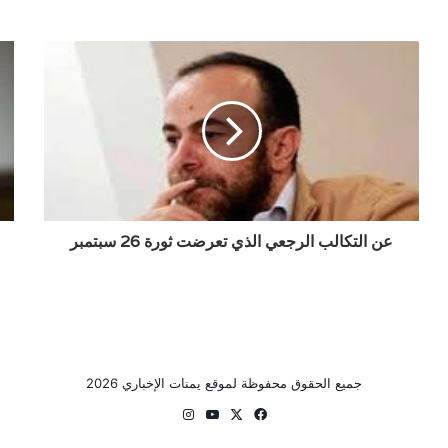
عن
رغم
التكالب
ادع
الرجعي
الا
الذي
ان
تعرضت
تطب
ثورة
لو
26
الا
سبتمبر
..
نتني
عن التكالب الرجعي الذي تعرضت ثورة 26 سبتمبر
يمن
الض
الأ
لبنا
مس
في
الض
جميع الحقوق محفوظة لموقع يمنات الإخباري 2026
الغ
‫X
فيسبوك
‫YouTube
انستقرام