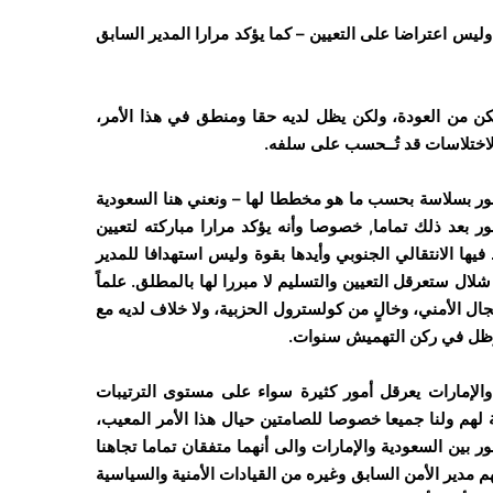
وليس اعتراضا على التعيين – كما يؤكد مرارا المدير السابق
كن من العودة، ولكن يظل لديه حقا ومنطق في هذا الأمر،
لاختلاسات قد تُــحسب على سلفه.
ور بسلاسة بحسب ما هو مخططا لها – ونعني هنا السعودية
ر بعد ذلك تماما, خصوصا وأنه يؤكد مرارا مباركته لتعيين
يها الانتقالي الجنوبي وأيدها بقوة وليس استهدافا للمدير
ل ستعرقل التعيين والتسليم لا مبررا لها بالمطلق. علماً
مجال الأمني، وخالٍ من كولسترول الحزبية، ولا خلاف لديه مع
والإمارات يعرقل أمور كثيرة سواء على مستوى الترتيبات
غة لهم ولنا جميعا خصوصا للصامتين حيال هذا الأمر المعيب،
ور بين السعودية والإمارات والى أنهما متفقان تماما تجاهنا
نهم مدير الأمن السابق وغيره من القيادات الأمنية والسياسية