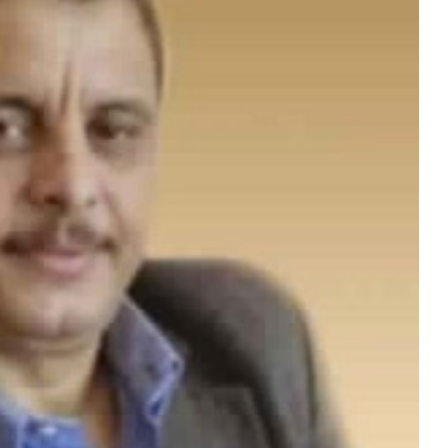
ركزي
المركزي
ف
يوقف
امل
التعامل
مع
أتي
منشأة
منذ أسبوع واحد
منذ يومين
فة
صرافة
نعاء.. البنك المركزي يوقف التعامل مع
صنعاء.. البنك ا
نشأتي صرافة
منشأة صرافة