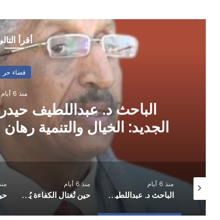
أقرأ التال
فضاء حر
منذ 6 أيام
الباحث د. عبداللطيف حيدر.
الجديد: الخيال والتنمية رها
التكلفة (4-4)
منذ 6 أيام
منذ 6 أيام
منذ 6 أ
حين يصبح الوطن حقيبة والبحر مقبرة: اللجوء والهجرة بين القانون ووجع الإنسان
الباحث د. عبداللطيف حيدر.. قراءة وعرض لكتابه الجديد: الخيال والتنمية رهان اقتصاد المعرفة منخفض التكلفة (4-4)
حين تُغتال الكفاءة يُولد الفساد