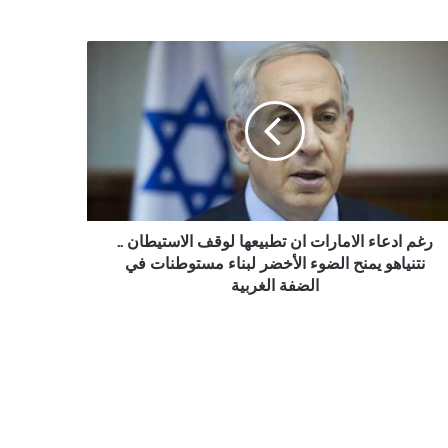
اء
مارات
يعها
قف
ستيطان
اهو
ح
رغم ادعاء الامارات ان تطبيعها لوقف الاستيطان ..
وء
نتنياهو يمنح الضوء الأخضر لبناء مستوطنات في
خضر
الضفة الغربية
ء
توطنات
فة
ربية