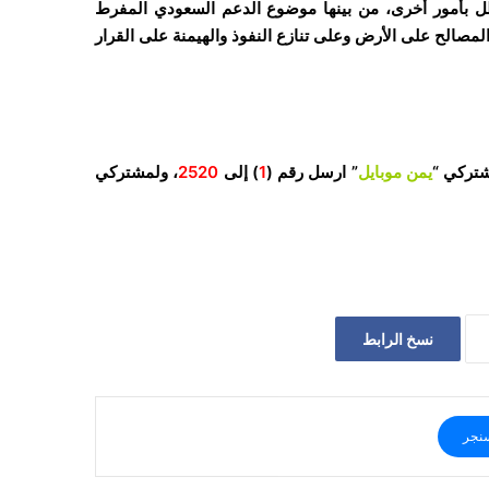
ظل بأمور أخرى، من بينها موضوع الدعم السعودي المفرط
لمصالح على الأرض وعلى تنازع النفوذ والهيمنة على القرار
شتركي “
يمن موبايل
” ارسل رقم (
1
) إلى
2520
، ولمشتركي
نسخ الرابط
نجر