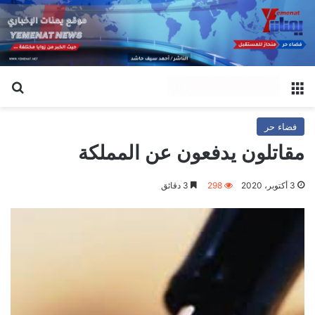
القائمة
بح
فضاء حر
مقاتلون يدفعون عن المملكة
3 أكتوبر، 2020
298
3 دقائق