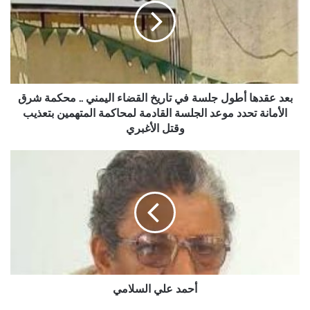
جلسة
في
تاريخ
القضاء
اليمني
..
محكمة
بعد عقدها أطول جلسة في تاريخ القضاء اليمني .. محكمة شرق
شرق
الأمانة تحدد موعد الجلسة القادمة لمحاكمة المتهمين بتعذيب
الأمانة
وقتل الأغبري
تحدد
موعد
أحمد
الجلسة
علي
القادمة
السلامي
لمحاكمة
المتهمين
بتعذيب
وقتل
الأغبري
أحمد علي السلامي