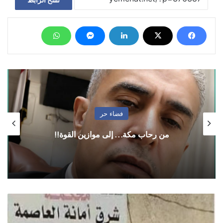
فضاء حر
من رحاب مكة… إلى موازين القوة!!
بعد
عقدها
أطول