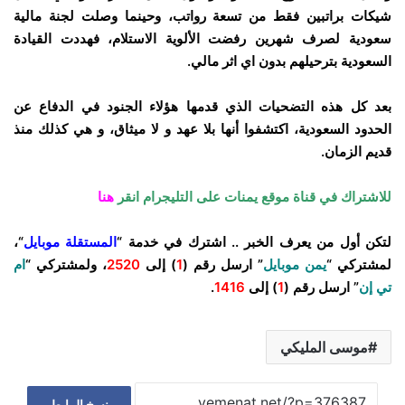
شيكات براتبين فقط من تسعة رواتب، وحينما وصلت لجنة مالية
سعودية لصرف شهرين رفضت الألوية الاستلام، فهددت القيادة
السعودية بترحيلهم بدون اي اثر مالي.
بعد كل هذه التضحيات الذي قدمها هؤلاء الجنود في الدفاع عن
الحدود السعودية، اكتشفوا أنها بلا عهد و لا ميثاق، و هي كذلك منذ
قديم الزمان.
للاشتراك في قناة موقع يمنات على التليجرام انقر
هنا
لتكن أول من يعرف الخبر .. اشترك في خدمة “
المستقلة موبايل
“،
لمشتركي “
يمن موبايل
” ارسل رقم (
1
) إلى
2520
، ولمشتركي “
ام
تي إن
” ارسل رقم (
1
) إلى
1416
.
موسى المليكي
نسخ الرابط