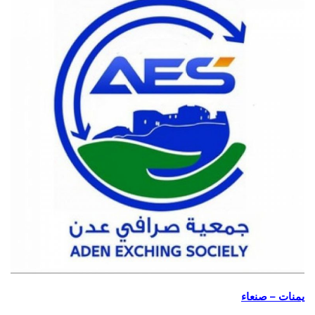
يمنات – صنعاء