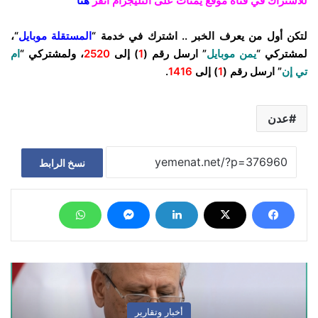
للاشتراك في قناة موقع يمنات على التليجرام انقر
هنا
لتكن أول من يعرف الخبر .. اشترك في خدمة “
المستقلة موبايل
“،
لمشتركي “
يمن موبايل
” ارسل رقم (
1
) إلى
2520
، ولمشتركي “
ام
تي إن
” ارسل رقم (
1
) إلى
1416
.
عدن
نسخ الرابط
أخبار وتقارير