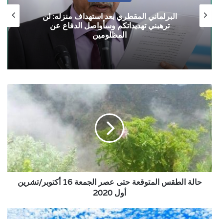
البرلماني المقطري بعد استهداف منزله: لن
ترهبني تهديداتكم وسأواصل الدفاع عن
المظلومين
حالة
الطقس
المتوقعة
حتى
عصر
الجمعة
16
أكتوبر/
تشرين
أول
حالة الطقس المتوقعة حتى عصر الجمعة 16 أكتوبر/تشرين
2020
أول 2020
رحلات