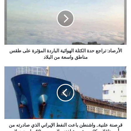
تراجع
حدة
الكتلة
الهوائية
الباردة
المؤثرة
على
طقس
مناطق
الأرصاد: تراجع حدة الكتلة الهوائية الباردة المؤثرة على طقس
واسعة
مناطق واسعة من البلاد
من
البلاد
قرصنة
علنية..
واشنطن
باعت
النفط
الإيراني
الذي
صادرته
من
أربع
قرصنة علنية.. واشنطن باعت النفط الإيراني الذي صادرته من
ناقلات