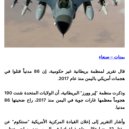
يمنات – صنعاء
قال تقرير لمنظمة بريطانية غير حكومية، إن 86 مدنياً قتلوا في
هجمات أمريكي باليمن منذ عام 2017.
وذكرت منظمة “إير وورز” البريطانية، أن الولايات المتحدة شنت 190
هجوماً معظمها غارات جوية في اليمن منذ 2017، راح ضحيتها 86
مدنيا.
وأشار التقرير إلى إعلان القيادة المركزية الأمريكية “سنتكوم” عن
مقتل 12 مدنيا خلال مداهمة لقواتها في اليمن، ضد مسلحي تنظيم