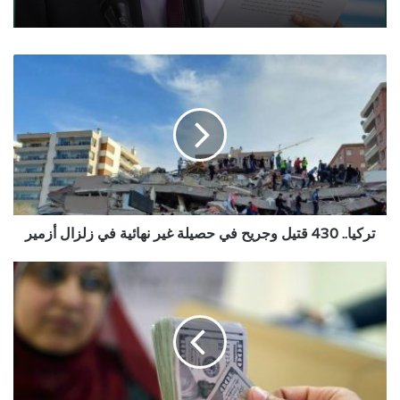
تركيا..
430
قتيل
وجريح
في
حصيلة
غير
نهائية
في
زلزال
تركيا.. 430 قتيل وجريح في حصيلة غير نهائية في زلزال أزمير
أزمير
أسعار
الصرف
مقابل
الريال
اليمني
السبت
31