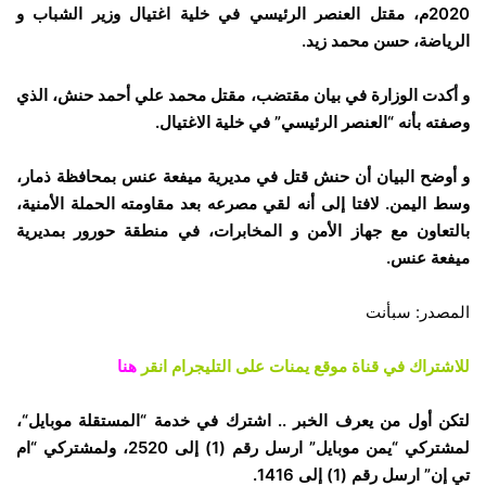
2020م، مقتل العنصر الرئيسي في خلية اغتيال وزير الشباب و
الرياضة، حسن محمد زيد.
و أكدت الوزارة في بيان مقتضب، مقتل محمد علي أحمد حنش، الذي
وصفته بأنه “العنصر الرئيسي” في خلية الاغتيال.
و أوضح البيان أن حنش قتل في مديرية ميفعة عنس بمحافظة ذمار،
وسط اليمن. لافتا إلى أنه لقي مصرعه بعد مقاومته الحملة الأمنية،
بالتعاون مع جهاز الأمن و المخابرات، في منطقة حورور بمديرية
ميفعة عنس.
المصدر: سبأنت
للاشتراك في قناة موقع يمنات على التليجرام انقر
هنا
لتكن أول من يعرف الخبر .. اشترك في خدمة “المستقلة موبايل“،
لمشتركي “يمن موبايل” ارسل رقم (
1
) إلى
2520
، ولمشتركي “ام
تي إن” ارسل رقم (
1
) إلى
1416
.