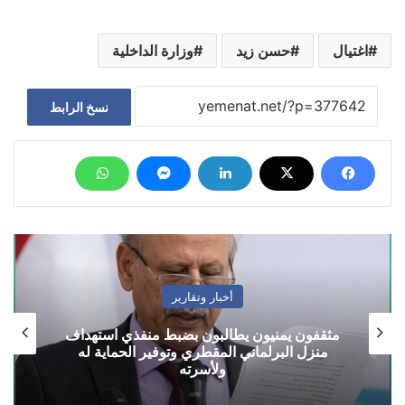
اغتيال
حسن زيد
وزارة الداخلية
نسخ الرابط
أخبار وتقارير
مثقفون يمنيون يطالبون بضبط منفذي استهداف
منزل البرلماني المقطري وتوفير الحماية له
ولأسرته