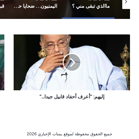
المجاز بوصفه وجودا ورؤية: قراءة سريعةفي ديوان (اخترت هذا المجاز) لزياد السالمي
ماالذي تبقى مني ؟
اليمنيون… ضحايا حروب الآخرين
قبس
إليهم:
أسع
"أعرف
الخ
أحفاد
في
قابيل
صنع
جيدا..."
وع
الاث
02
نوف
تشر
إليهم: "أعرف أحفاد قابيل جيدا..."
ثان
20
جميع الحقوق محفوظة لموقع يمنات الإخباري 2026