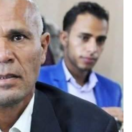
المركزي
يوقف
التعامل
مع
منشأة
منذ أسبوع واحد
صرافة
الذهب في صنعاء وعدن
صنعاء.. البنك المركزي يوقف ا
منشأة صرافة