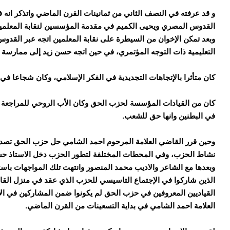
و قد عرفته في النصف الثاني من ثمانينات القرن الماضي واتذكر انه 
القدوس المصري ويحيى الكميم في مقدمة المؤسسين لنقابة المعلمين ا
وبعد تمكن الإخوان من السيطرة على نقابة المعلمين اتجه عبر القدو
التعليمية ذات التوجه المؤتمري، في حين اتجه حسن زيد إلى ممارسة 
كان متأثرا بالإتجاهات التجديدية في الفكر الإسلامي، وكان شجاعا في ا
كان من القيادات المؤسسة لحزب الحق وكان الأب الروحي للمراجعة الت
في البطنين وانها حق للشعب.
وحين قرر القاضي العلامة المرحوم احمد الشامي حل حزب الحق تصدى 
نشاط الحزب، وفي المحطات المختلفة لتطور الحزب دخل الاستاذ حسن
وبعدها مع الشاعر والاديب محمد المنصور وانتهت تلك المواجهات باست
الذين شاركوا في الإجتماع التاسيسي للحزب الذي عقد في منزل القا
القياديين المعروفين في حزب الحق لم يكونوا ضمن المشاركين في ا
العلامة احمد الشامي في بداية التسعينات من القرن الماضي.