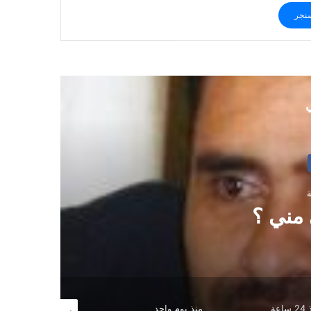
نجر
ي
ي ؟
منذ يوم واحد
منذ يومين