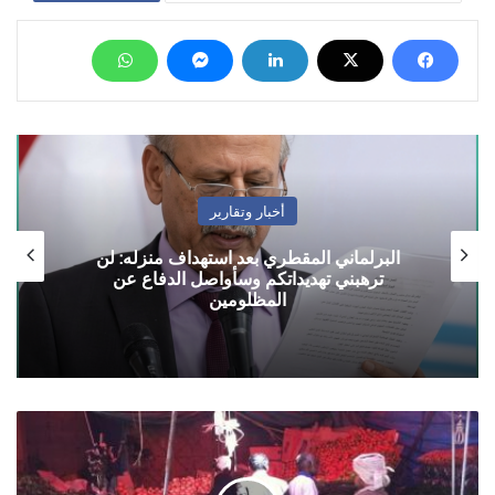
أخبار وتقارير
البرلماني المقطري بعد استهداف منزله: لن
ترهبني تهديداتكم وسأواصل الدفاع عن
المظلومين
اسعار
الخضروات
في
صنعاء