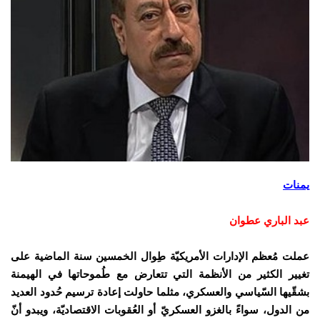
يمنات
عبد الباري عطوان
عملت مُعظم الإدارات الأمريكيّة طِوال الخمسين سنة الماضية على
تغيير الكثير من الأنظمة التي تتعارض مع طُموحاتها في الهيمنة
بشقّيها السّياسي والعسكري، مثلما حاولت إعادة ترسيم حُدود العديد
من الدول، سواءً بالغزو العسكريّ أو العُقوبات الاقتصاديّة، ويبدو أنّ