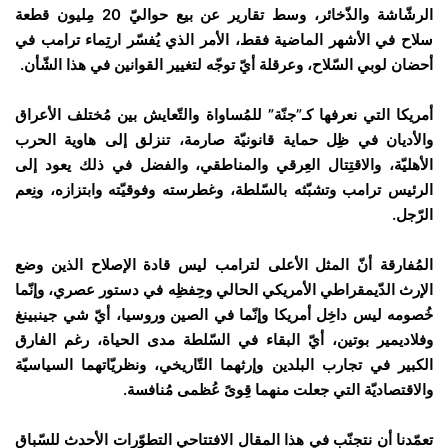
الرشّاشة والذّخائر، وسط تقارير عن بيع حواليّ 20 مِليون قطعة
سلاح في الأشهر الماضية فقط، الأمر الذي يُفسّر ارتِماء ترامب في
أحضان لوبي السّلاح، وعرقلة أيّ توجّه لتغيير القوانين في هذا الشّأن.
أمريكا التي نعرفها كـ”جنّة” للمُساواة والتّعايش بين مُختلف الأعراق
والأديان في ظِل حماية قانونيّة صارمة، تنزلق إلى هاوية الحرب
الأهليّة، والاقتِتال العِرقي والمناطقي، والفضل في ذلك يعود إلى
الرئيس ترامب وتشبّثه بالسّلطة، وغطرسته وفوقيّته وابتزازه، ونِعم
الرّجل.
المُفارقة أنّ المثل الأعلى لترامب ليس قادة الإصلاح الذين وضع
الإرث الدّيمقراطي الأمريكي الحالي وحِفظِه في دستور عصري، وإنّما
خُصومه ليس داخِل أمريكا وإنّما في الصين وروسيا، أيّ شي جينبينغ
وفلاديمير بوتين، أيّ البقاء في السّلطة مدى الحياة، رغم الفارق
الكبير في تجارب البلدين وإرثهما التّاريخي، ونظريّاتهما السياسيّة
والاقتصاديّة التي جعلت منهما قِوىً عُظمى مُنافسة.
تعمّدنا أن نتجنّب في هذا المقال الافتتاحي التطوّرات الأحدث للسّباق