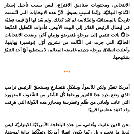
الانتخابي، ومحتويات صناديق الاقتراع، ليس بسبب تأجيل إصدار
النّتائج النهائيّة، وإنّما لسببٍ بسيطٍ، لأنّ هذه الانتِخابات التي اتّسمت
تاريخيًّا بالمِصداقيّة والسّلاسة لم تَعُد كذلك، ولم يَعُد لها أيّ قيمة فِعليّة
في إيصال الرئيس الفائز إلى البيت الأبيض، فأدوات التّحليل المُتّبعة
حاليًّا باتت تنتمي إلى مرحلةٍ مُنقرضةٍ وزمانٍ آخَر، وضعت الانتخابات
الحاليّة التي جرت في الثّالث من تشرين أوّل (نوفمبر) نِهايتها،
وأعلنت انطلاق مرحلة جديدة غامضة المعالم، لا يستطيع أيّ أحد التنبّؤ
بمَلامِحها.
***
أمريكا تتغيّر ولكن للأسوأ، وبشَكلٍ مُتسارعٍ ويستحقّ الرئيس ترامب
الذي وضع بذرة هذا التّغيير ورعاها كُل الشّكر من الشّعوب المقهورة
التي عانت وتُعاني من ظُلمِ وغطرسة ومجازر هذه الدّولة التي هَرِمَت
وقد تَفقِد عظمتها قريبًا.
نحن الذين عانينا، ونُعاني، من هذه البلطجة الأمريكيّة الابتزازيّة ليس
لدينا ما نخسره بل ربّما يكون انهِيارُ أمريكا وتفكّكها بداية نُهوضنا،