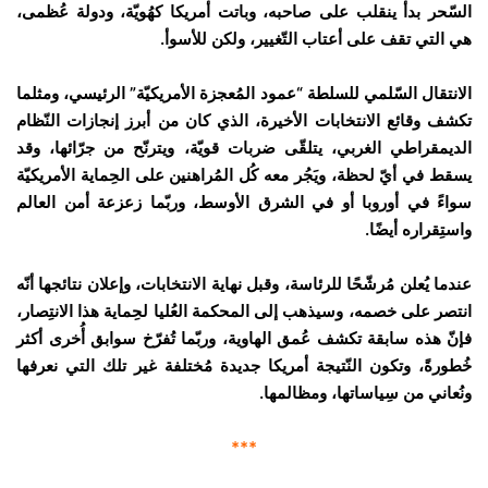
السّحر بدأ ينقلب على صاحبه، وباتت أمريكا كهُويّة، ودولة عُظمى،
هي التي تقف على أعتاب التّغيير، ولكن للأسوأ.
الانتقال السّلمي للسلطة “عمود المُعجزة الأمريكيّة” الرئيسي، ومثلما
تكشف وقائع الانتخابات الأخيرة، الذي كان من أبرز إنجازات النّظام
الديمقراطي الغربي، يتلقّى ضربات قويّة، ويترنّح من جرّائها، وقد
يسقط في أيّ لحظة، ويَجُر معه كُل المُراهنين على الحِماية الأمريكيّة
سواءً في أوروبا أو في الشرق الأوسط، وربّما زعزعة أمن العالم
واستِقراره أيضًا.
عندما يُعلن مُرشّحًا للرئاسة، وقبل نهاية الانتخابات، وإعلان نتائجها أنّه
انتصر على خصمه، وسيذهب إلى المحكمة العُليا لحِماية هذا الانتِصار،
فإنّ هذه سابقة تكشف عُمق الهاوية، وربّما تُفرّخ سوابق أُخرى أكثر
خُطورةً، وتكون النّتيجة أمريكا جديدة مُختلفة غير تلك التي نعرفها
ونُعاني من سِياساتها، ومظالمها.
***