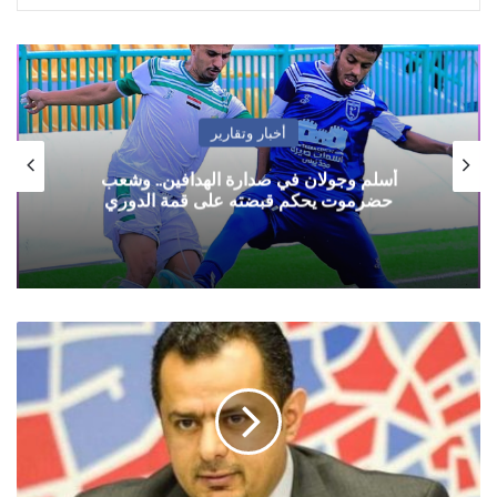
أخبار وتقارير
مثقفون يمنيون يطالبون بضبط منفذي استهداف
منزل البرلماني المقطري وتوفير الحماية له
ولأسرته
رئيس
حكومة
هادي
يطالب
النائب
العام
باتخاذ
الإجراءات