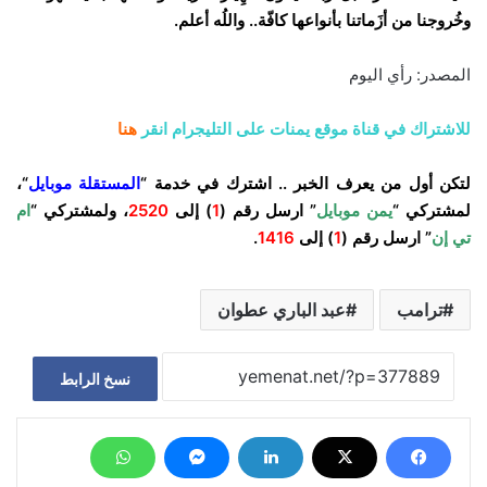
وخُروجنا من أزَماتنا بأنواعها كافّة.. واللُه أعلم.
المصدر: رأي اليوم
للاشتراك في قناة موقع يمنات على التليجرام انقر
هنا
لتكن أول من يعرف الخبر .. اشترك في خدمة “
المستقلة موبايل
“،
لمشتركي “
يمن موبايل
” ارسل رقم (
1
) إلى
2520
، ولمشتركي “
ام
تي إن
” ارسل رقم (
1
) إلى
1416
.
ترامب
عبد الباري عطوان
نسخ الرابط