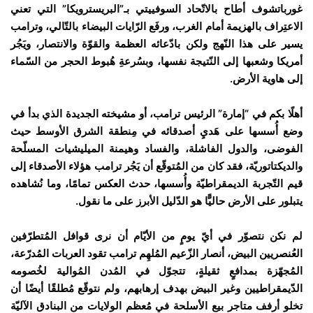
غورباتشوف أطاح بالاتّحاد السوفييتي بـ”البريسترويكا” التي تعني
الاعتِراف بالهزيمة أمام الغرب، ورفَع الرّايات البيضاء بالتّالي، وترامب
يسير على هذا النّهج ولكن بادّعائه العظمة والقوّة والانتصار، ويَجُر
أمريكا وشعبها إلى النّتيجة نفسها، وبسُرعةِ هُبوط الحجر من السّماء
إلى هاوية الأرض.
أهلًا بكم في “إمارة” الرئيس ترامب، أو مشيخته الجديدة الذي بدأ في
وضع أُسسها على هَديِ أصدقائه في مِنطقة الشرق الأوسط حيث
الفوضى، والدول الفاشلة، والفساد وهيمنة الميليشيات المسلّحة
والديكتاتوريّة، فقد كان من المُتوقّع أن يَجُر ترامب هؤلاء الأصدقاء إلى
قيم التّجربة الديمقراطيّة وأُسسها، حدث العكس تمامًا، وما نُشاهده
يتبلور على الأرض حاليًّا هو الدّليل الأبرز على ما نقول.
لم نكن نتصوّر في أيّ يومٍ من الأيّام أن نرى قوافل المُتطرّفين
العُنصريين البيض، أنصار الزّعيم المُلهِم ترامب تقود العربات المُدرّعة،
المُجهّزة بمدافعٍ ثقيلةٍ، تتجوّل في المُدن المُوالية لخُصومه
الدّيمقراطيين وغير البيض بهدف إرهابهم، ولم نتوقّع مُطلقًا أيضًا أن
تخلو أرفف متاجر بيع الأسلحة في مُعظم الولايات من البنادق الآليّة