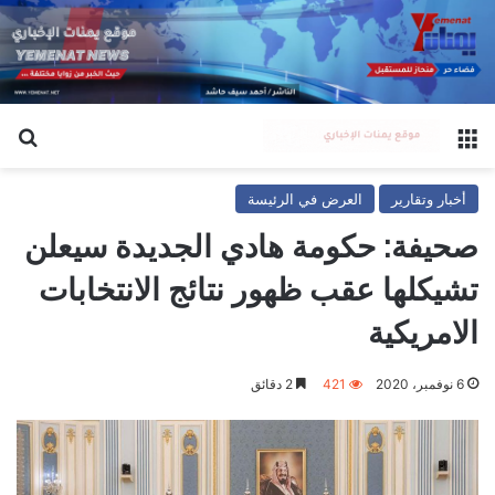
القائمة
بح
أخبار وتقارير
العرض في الرئيسة
صحيفة: حكومة هادي الجديدة سيعلن
تشيكلها عقب ظهور نتائج الانتخابات
الامريكية
6 نوفمبر، 2020
421
2 دقائق