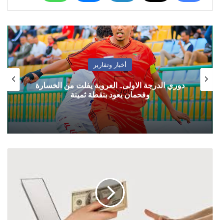
أخبار وتقارير
دوري الدرجة الاولى.. العروبة يفلت من الخسارة
وفحمان يعود بنقطة ثمينة
عدن
..
توقف
مفاجئ
لنظام
الربط
بين