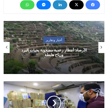
أخبار وتقارير
الأرصاد: أمطار رعدية مصحوبة بحبات البرد
ورياح هابطة
أسعار
الصرف
مقابل
الريال
اليمني