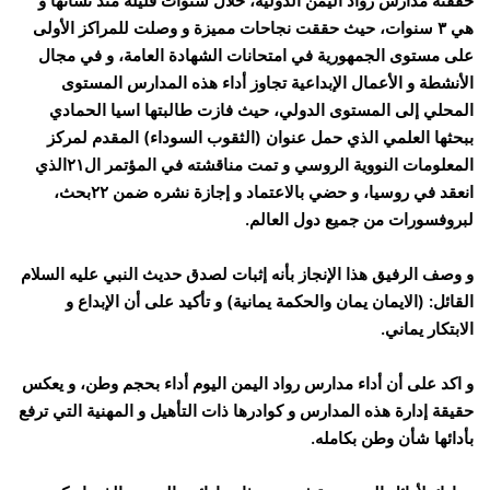
حققته مدارس رواد اليمن الدولية، خلال سنوات قليلة منذ نشأتها و
هي ٣ سنوات، حيث حققت نجاحات مميزة و وصلت للمراكز الأولى
على مستوى الجمهورية في امتحانات الشهادة العامة، و في مجال
الأنشطة و الأعمال الإبداعية تجاوز أداء هذه المدارس المستوى
المحلي إلى المستوى الدولي، حيث فازت طالبتها اسيا الحمادي
ببحثها العلمي الذي حمل عنوان (الثقوب السوداء) المقدم لمركز
المعلومات النووية الروسي و تمت مناقشته في المؤتمر ال٢١الذي
انعقد في روسيا، و حضي بالاعتماد و إجازة نشره ضمن ٢٢بحث،
لبروفسورات من جميع دول العالم.
و وصف الرفيق هذا الإنجاز بأنه إثبات لصدق حديث النبي عليه السلام
القائل: (الايمان يمان والحكمة يمانية) و تأكيد على أن الإبداع و
الابتكار يماني.
و اكد على أن أداء مدارس رواد اليمن اليوم أداء بحجم وطن، و يعكس
حقيقة إدارة هذه المدارس و كوادرها ذات التأهيل و المهنية التي ترفع
بأدائها شأن وطن بكامله.