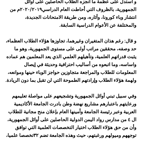
و استدل على عظمة ما أنجزه الطلاب الحاصلين على أوائل
الجمهورية، بالظروف التي أحاطت العام الدراسي٢٠٢٠/٢٠١٩م من
انتشار وباء كورونا، وأثاره، ومن طريقة الامتحانات الجديدة،
والمختلفة عن الأعوام الدراسية السابقة.
و قال: رغم هذان المتغيران وغيرهما، تجاوزها هؤلاء الطلاب العظماء،
حد وصفه، محققين مراتب أولى على مستوى الجمهورية، وهو ما
يثبت قدراتهم العلمية، وتأهيلهم العلمي الذي يعد المعلمين هم عماده
واساسه، وما اتبعوه من أساليب احترافية وحديثة في إيصال
المعلومات للطلاب والمراجعة متجاوزين حواجز الوباء حينها وموانعه،
ولهمة هؤلاء الطلاب وإرادتهم الطموحة التي لن تقبل بما دون الريادة.
وفي سبيل تبني أوائل الجمهورية وتشجيعهم على مواصلة تعليمهم
ورعايتهم باعتبارهم مشاريع نهضة وطن بادرت الجامعة الأكاديمية
العربية وعبر رئيسة الجامعة وأمينها العام بإعلان منح مجانية للطلاب
ال ٤ من مدارس رواد اليمن الدولية الحاصلين على أوائل الجمهورية،
وأن من حق هؤلاء الطلاب اختيار التخصصات العلمية التي توافق
توجههم وميولهم ورغبتهم، حيث وهذه الجامعة تضم ٣٢تخصصا علميا،