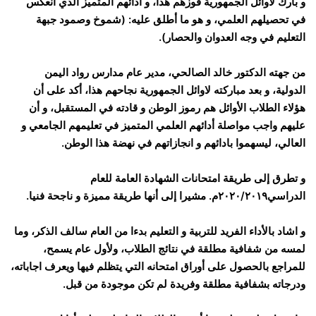
و بارك لأوائل الجمهورية فوزهم هذا، و ادائهم المتميز الذي انعكس
في تحصيلهم العلمي، و هو ما أطلق عليه: (شموخ وصمود جبهة
التعليم في وجه العدوان والحصار).
من جهته الدكتور خالد الصالحي، مدير عام مدارس رواد اليمن
الدولية، و بعد مباركته لاوائل الجمهورية نجاحهم هذا، أكد على أن
هؤلاء الطلاب الأوائل هم رموز الوطن و قادته في المستقبل، و أن
عليهم واجب مواصلة أدائهم العلمي المتميز في تعليمهم الجامعي و
العالي، ليسهموا بادائهم و انجازاتهم في نهضة هذا الوطن.
و تطرق إلى طريقة امتحانات الشهادة العامة للعام
الدراسي٢٠٢٠/٢٠١٩م. مشيرا إلى أنها طريقة مميزة و ناجحة فنيا.
و اشاد بالأداء الفريد للتربية و التعليم بدءا من العام سالف الذكر، وما
لمسه من شفافية مطلقة في نتائج الطلاب، ولأول عام يسمح،
للمراجع بالحصول على أوراق امتحانه التي يتظلم فيها ويعرف اجاباته،
ودرجاته بشفافية مطلقة وفريدة لم تكن موجودة من قبل.