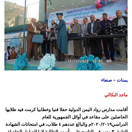
يمنات – صنعاء
ماجد البكالي
أقامت مدارس رواد اليمن الدولية حفلا فنيا وخطابيا كرمت فيه طلابها
الحاصلين على مقاعد في أوائل الجمهورية للعام
الدراسي٢٠٢٠/٢٠١٩م والبالغ عددهم ٤ طلاب، في امتحانات الشهادة
العامة، ٣ منهم في التاسع على رأسهم الطالبة لارا الصلول الحاصلة