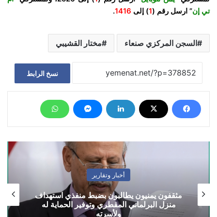
تي إن
” ارسل رقم (
1
) إلى
1416
.
السجن المركزي صنعاء
مختار القشيبي
نسخ الرابط
أخبار وتقارير
مثقفون يمنيون يطالبون بضبط منفذي استهداف
منزل البرلماني المقطري وتوفير الحماية له
ولأسرته