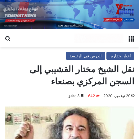
القائمة
بح
أخبار وتقارير
العرض في الرئيسة
نقل الشيخ مختار القشيبي إلى
السجن المركزي بصنعاء
29 نوفمبر، 2020
642
3 دقائق