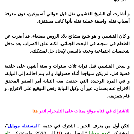
و أشارت أن الشيخ القشيبي نقل قبل حوالي أسبوعين، دون معرفة
أسباب نقله. واصفة عملية نقله بأنها كانت مستفزة.
و كان القشيبي و هو شيخ مشائخ بلاد الروس بصنعاء، قد أضرب عن
الطعام في سجنه في البحث الجنائي، لكنه علق الاضراب بعد تدخل
شخصيات اجتماعية وعدته بالسعي لإيجاد حل لمشكلته.
و سجن القشيبي قبل قرابة ثلاث سنوات و ستة أشهر، على خلفية
قضية قتل، لم يكن متواجدا أثناء حصولها، و لم يتم احالته إلى النيابة،
و في المرة الوحيدة التي حققت معه النيابة أمر العضو المحقق
الافراج عنه بضمان، غير أن وكيل النيابة رفض التوقيع على الافراج، و
قام بتمزيقه.
للاشتراك في قناة موقع يمنات على التليجرام انقر
هنا
لتكن أول من يعرف الخبر .. اشترك في خدمة “
المستقلة موبايل
“،
لمشتركي “
يمن موبايل
” ارسل رقم (
1
) إلى
2520
، ولمشتركي “
ام