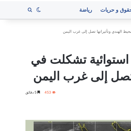
قوق و حريات
رياضة
بحث عن
الوضع المظلم
ط الهندي وتأثيراتها تصل إلى غرب اليمن
احراق
سيارة
استوائية تشكلت في
داف
محامي
دات
في
ية
محافظة
 تصل إلى غرب اليمن
إب
ذ 11 ساعة
يع يعلن استهداف تحشيدات عسكرية في
453
5 دقائق
منذ 7 ساعات
رب
احراق سيارة مح
متوسط
عدن..
أسعار
البنك