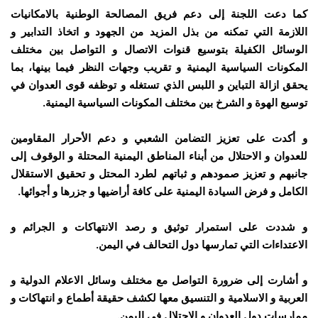
كما دعت اللجنة إلى دعم فريق المصالحة الوطنية بالامكانيات
اللازمة التي تمكنه من بذل المزيد من الجهود و اتخاذ التدابير و
الوسائل الكفيلة بتوسيع قنوات الاتصال و التواصل بين مختلف
المكونات السياسية اليمنية و تقريب وجهات النظر فيما بينها، بما
يحقق ازالة التباين و اللبس الذي تستغله و توظفه قوى العدوان في
توسيع الهوة و الشرخ بين مختلف المكونات السياسية اليمنية.
و أكدت على تعزيز التضامن الشعبي و دعم الأحرار المقاومين
للعدوان و الاحتلال من أبناء المناطق اليمنية المحتلة و الوقوف إلى
جانبهم و تعزيز صمودهم و ثباتهم لطرد المحتل و تحقيق الاستقلال
الكامل و فرض السيادة اليمنية على كافة أراضيها و جزرها و أجوائها.
و شددت على استمرار توثيق و رصد الانتهاكات و الجرائم و
الاعتداءات التي تمارسها دول التحالف في اليمن.
و أشارت إلى ضرورة التواصل مع مختلف وسائل الاعلام الدولية و
العربية و الاسلامية و التنسيق معها لكشف حقيقة أطماع و انتهاكات و
ممارسات دول العدوان و الاحتلال في اليمن.