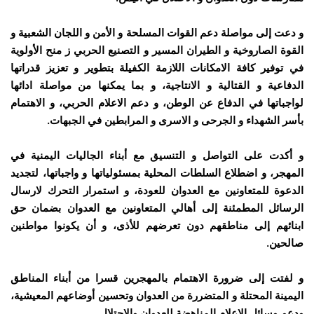
و دعت إلى مواصلة دعم القوات المسلحة و الأمن و اللجان الشعبية و
القوة الصاروخية و الطيران المسير و التصنيع الحربي ز منح الأولوية
في توفير كافة الامكانات اللازمة الكفيلة بتطوير و تعزيز قدراتها
الدفاعية و القتالية و الانتاجية، و بما يمكنها من مواصلة ادائها
لواجباتها في الدفاع عن الوطن، و دعم الاعلام الحربي، و الاهتمام
بأسر الشهداء و الجرحى و الاسرى و المرابطين في الجبهات.
و أكدت على التواصل و التنسيق مع أبناء الجاليات اليمنية في
المهجر، و اضطلاع السلطات المحلية بمسئولياتها و واجباتها، لتجديد
الدعوة للمتعاونين مع العدوان للعودة، و استمرار التحرك لارسال
الرسائل المطمئنة إلى أهالي المتعاونين مع العدوان بضمان حق
ابنائهم إلى مناطقهم دون تعرضهم للأذى، و أن يكونوا مواطنين
صالحين.
و لفتت إلى ضرورة الاهتمام بالمهجرين قسرا من أبناء المناطق
اليمينة المحتلة و المتضررة من العدوان وتحسين أوضاعهم المعيشية،
ودعم وسائل الاعلام المناهضة للعدوان والاحتلال.