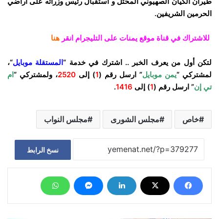
طيران الكيان الصهيوني المحتل و استقبال رئيس وزرائه على أراضي
الحرمين الشريفين.
للاشتراك في قناة موقع يمنات على التليجرام انقر
هنا
لتكن أول من يعرف الخبر .. اشترك في خدمة “
المستقلة موبايل
“،
لمشتركي “
يمن موبايل
” ارسل رقم (
1
) إلى
2520
، ولمشتركي “
ام
تي إن
” ارسل رقم (
1
) إلى
1416
.
خاص
مجلس الشورى
مجلس النواب
نسخ الرابط