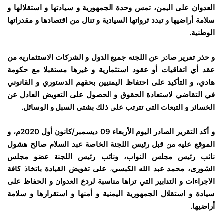
العدوان على اليمن، تمس وحدة الجمهورية و سيادتها و استقلالها و
سلامة أراضيها و تبدد ثرواتها السيادية و تنال من اقتصادها و مقدراتها
الوطنية.
و حذر تقرير صادر عن اللجنة جميع الدول و الشركات الاستثمارية من
عقد أي اتفاقيات أو عقود استثمارية و غيرها مستقبلا مع حكومة
هادي، و التأكيد على احتفاظ اليمنيين بحقهم الدستوري و القانوني
في التقاضي لاستعادة الحقوق و الحصول على التعويض العادل عن
الخسائر و التبعات التي تترتب على ذلك بشتى السبل و الوسائل.
و أكد التقرير الصادر اليوم الأربعاء 09 ديسمبر/كانون أول 2020م، و
الموقع عليه من قبل رئيس اللجنة الخاصة عبد السلام صالح هشول
نائب رئيس مجلس النواب، ونائب رئيس اللجنة عضو مجلس
الشورى، محمد عبد الله الكبسي، على تفويض القيادة باتخاذ كافة
الاجراءات و التدابير التي تراها مناسبة لردع العدوان و الحفاظ على
سيادة و استقلال الجمهورية اليمنية و أمنها و استقرارها و سلامة
أراضيها.