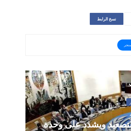
نسخ الرابط
نجر
ي
تصعيد ويشدد على وحدة
أس