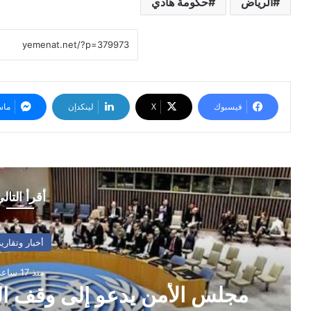
الرياض
حكومة هادي
فيسبوك
‫X
لينكدإن
ماس
أقرأ التال
أخبار وتقارير
منذ 17 ساعة
مجلس الأمن يدعو إلى وقف ال