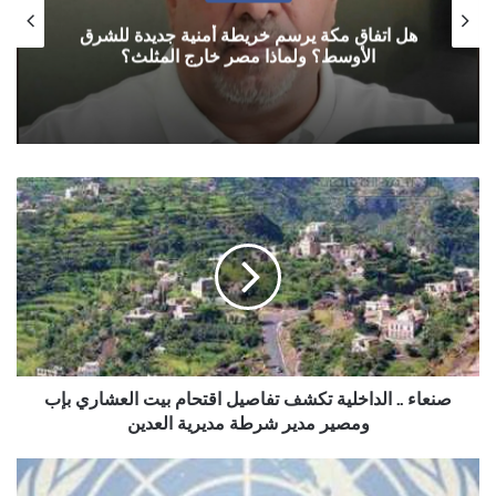
هل اتفاق مكة يرسم خريطة أمنية جديدة للشرق
الأوسط؟ ولماذا مصر خارج المثلث؟
صنعاء
..
الداخلية
تكشف
تفاصيل
اقتحام
بيت
العشاري
بإب
ومصير
صنعاء .. الداخلية تكشف تفاصيل اقتحام بيت العشاري بإب
مدير
ومصير مدير شرطة مديرية العدين
شرطة
مديرية
الصحة
العدين
العالمية