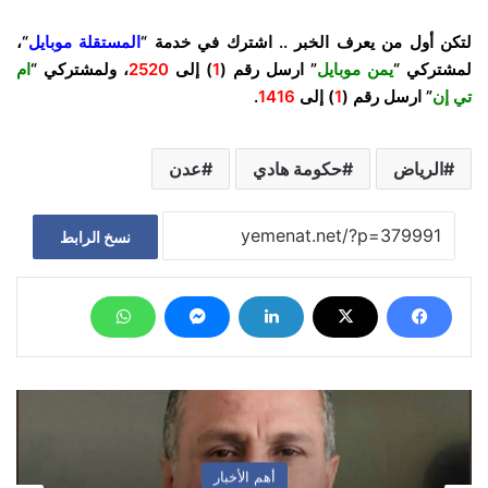
لتكن أول من يعرف الخبر .. اشترك في خدمة “
المستقلة موبايل
“،
لمشتركي “
يمن موبايل
” ارسل رقم (
1
) إلى
2520
، ولمشتركي “
ام
تي إن
” ارسل رقم (
1
) إلى
1416
.
الرياض
حكومة هادي
عدن
نسخ الرابط
أهم الأخبار