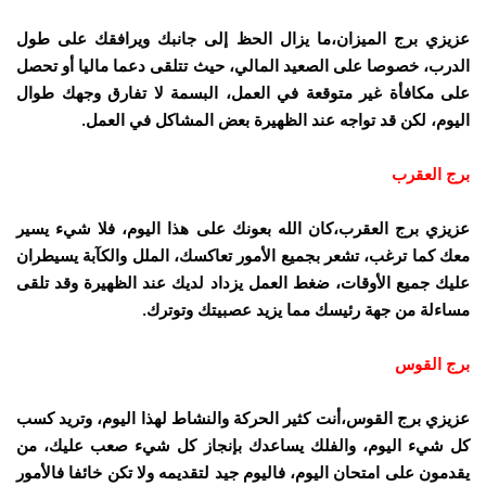
عزيزي برج الميزان،ما يزال الحظ إلى جانبك ويرافقك على طول
الدرب، خصوصا على الصعيد المالي، حيث تتلقى دعما ماليا أو تحصل
على مكافأة غير متوقعة في العمل، البسمة لا تفارق وجهك طوال
اليوم، لكن قد تواجه عند الظهيرة بعض المشاكل في العمل.
برج العقرب
عزيزي برج العقرب،كان الله بعونك على هذا اليوم، فلا شيء يسير
معك كما ترغب، تشعر بجميع الأمور تعاكسك، الملل والكآبة يسيطران
عليك جميع الأوقات، ضغط العمل يزداد لديك عند الظهيرة وقد تلقى
مساءلة من جهة رئيسك مما يزيد عصبيتك وتوترك.
برج القوس
عزيزي برج القوس،أنت كثير الحركة والنشاط لهذا اليوم، وتريد كسب
كل شيء اليوم، والفلك يساعدك بإنجاز كل شيء صعب عليك، من
يقدمون على امتحان اليوم، فاليوم جيد لتقديمه ولا تكن خائفا فالأمور