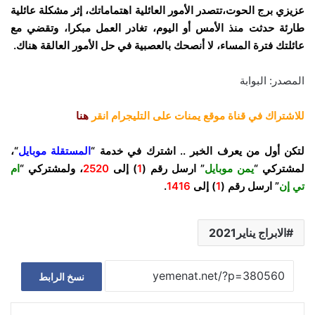
عزيزي برج الحوت،تتصدر الأمور العائلية اهتماماتك، إثر مشكلة عائلية
طارئة حدثت منذ الأمس أو اليوم، تغادر العمل مبكرا، وتقضي مع
عائلتك فترة المساء، لا أنصحك بالعصبية في حل الأمور العالقة هناك.
المصدر: البوابة
للاشتراك في قناة موقع يمنات على التليجرام انقر
هنا
لتكن أول من يعرف الخبر .. اشترك في خدمة “
المستقلة موبايل
“،
لمشتركي “
يمن موبايل
” ارسل رقم (
1
) إلى
2520
، ولمشتركي “
ام
تي إن
” ارسل رقم (
1
) إلى
1416
.
الابراج يناير2021
نسخ الرابط