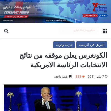
القائمة
بح
العرض في الرئيسة
عربية ودولية
الكونغرس يعلن موقفه من نتائج
الانتخابات الرئاسة الامريكية
7 يناير، 2021
338
دقيقة واحدة