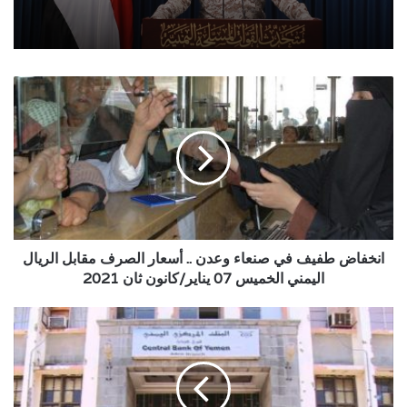
انخفاض
طفيف
في
صنعاء
وعدن
..
أسعار
الصرف
مقابل
الريال
انخفاض طفيف في صنعاء وعدن .. أسعار الصرف مقابل الريال
اليمني
اليمني الخميس 07 يناير/كانون ثان 2021
الخميس
07
عدن
يناير/
..
كانون
البنك
ثان
المركزي
2021
يحدد