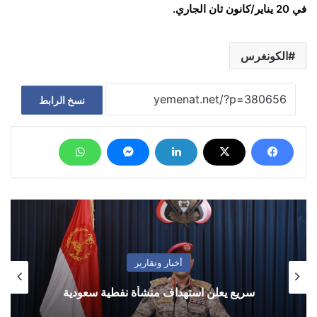
في 20 يناير/كانون ثان الجاري.
الكونغرس
نسخ الرابط
أخبار وتقارير
سريع يعلن استهداف منشأة نفطية سعودية