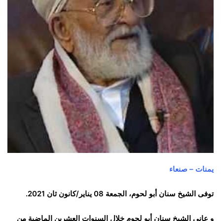
يمنات – صنعاء
توفى الشيخ سنان أبو لحوم، الجمعة 08 يناير/كانون ثان 2021.
و عانى الشيخ سنان أبو لحوم خلال السنوات العشرين الماضية من