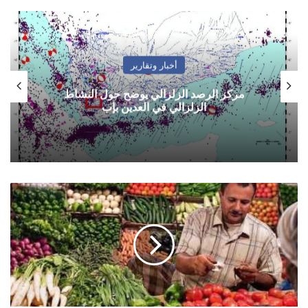
أخبار وتقارير
مركز الرصد الزلزالي يوضح حول النشاط
الزلزالي في العدين بإب
أسعار
الخضروات
في
صنعاء
وعدن
السبت
09
يناير/
كانون