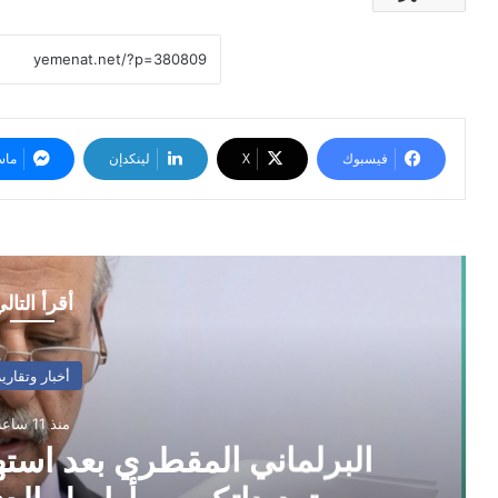
فيسبوك
‫X
لينكدإن
ماس
أقرأ التال
أخبار وتقارير
منذ 11 ساعة
البرلماني المقطري بعد استه