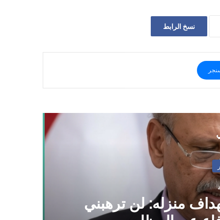
نسخ الرابط
نجر
ي
داف منزله: لن ترهبني