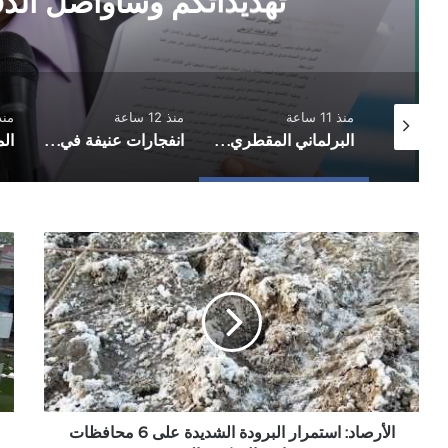
تهديداتكم وسأواصل الد
منذ 11 ساعة
منذ 12 ساعة
منذ 13 
صنعاء.. صفارات الإنذار تدوي في السائلة وأمطار هي الأغزر منذ بداية الموسم
البرلماني المقطري بعد استهداف منزله: لن ترهبني تهديداتكم وسأواصل الدفاع عن المظلومين
انفجارات عنيفة في مأرب وأعمدة دخان تتصاعد
الأرصاد:
الص
استمرار
الأ
البرودة
2
الشديدة
من
على
كل
3
6
محافظات
يمن
مع
يفت
احتمال
للم
تكون
الأرصاد: استمرار البرودة الشديدة على 6 محافظات
الآم