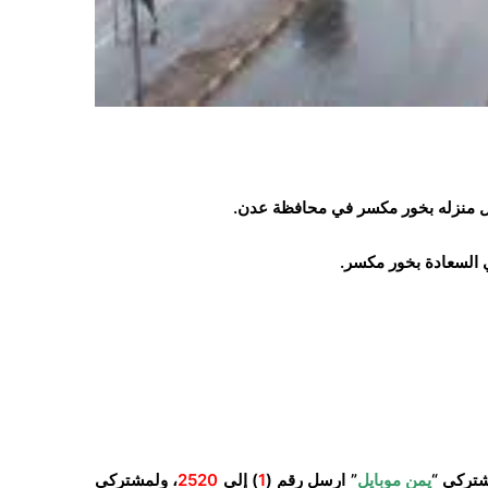
 السعادة بخور مكسر.
شتركي “
يمن موبايل
” ارسل رقم (
1
) إلى
2520
، ولمشتركي