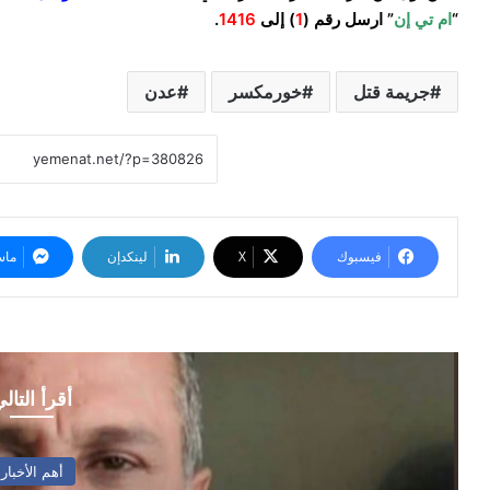
“
ام تي إن
” ارسل رقم (
1
) إلى
1416
.
جريمة قتل
خورمكسر
عدن
فيسبوك
‫X
لينكدإن
ماس
أقرأ التال
أهم الأخبار