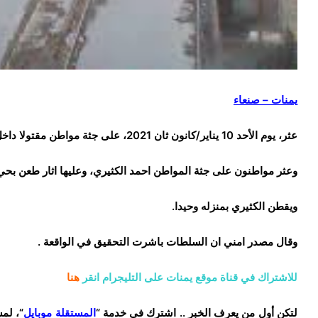
يمنات – صنعاء
عثر، يوم الأحد 10 يناير/كانون ثان 2021، على جثة مواطن مقتولا داخل منزله بخور مكسر في محافظة عدن.
وعثر مواطنون على جثة المواطن احمد الكثيري، وعليها اثار طعن بحي
ويقطن الكثيري بمنزله وحيدا.
وقال مصدر امني ان السلطات باشرت التحقيق في الواقعة .
للاشتراك في قناة موقع يمنات على التليجرام انقر
هنا
لتكن أول من يعرف الخبر .. اشترك في خدمة “
المستقلة موبايل
“، لم