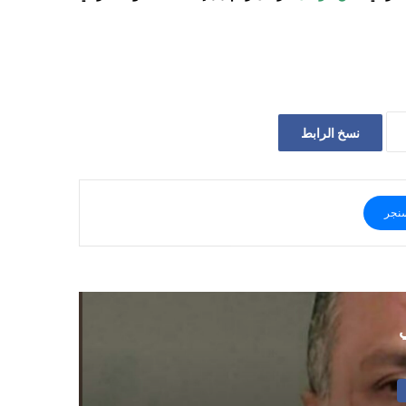
نسخ الرابط
نجر
ي