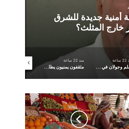
 أمنية جديدة للشرق
مج
 خارج المثلث؟
ساعة
منذ 22 ساعة
منذ 23 ساعة
أسلم وجولان في صدارة الهدافين.. وشعب حضرموت يحكم قبضته على قمة الدوري
مثقفون يمنيون يطالبون بضبط منفذي استهداف منزل البرلماني المقطري وتوفير الحماية له ولأسرته
ار
ضروات
اء
دن
نين